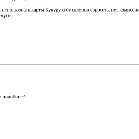
спользовать карты Кукуруза от салонов евросеть, нет комиссии 
онусы.
о подобное?