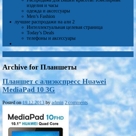
изделия и часы
одежда и аксессуары
Men’s Fashion
лучшие распродажи на али 2
Интеллектуальная целевая страница
Today’s Deals
телефоны и аксессуары
Сервис проверки продавцов
Archive for Планшеты
Планшет с алиэкспресс Huawei
MediaPad 10 3G
Posted on
19.12.2013
by
admin
2 comments