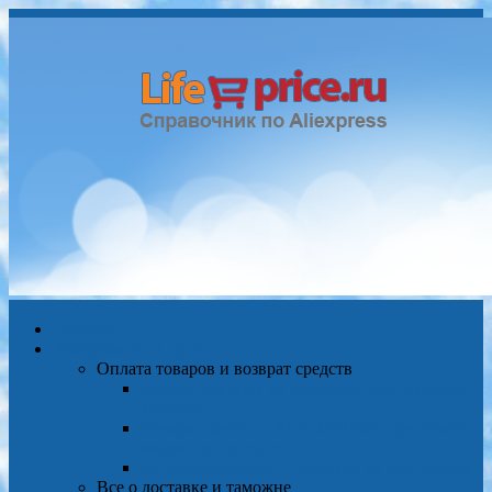
Главная
Aliexpress от А до Я
Оплата товаров и возврат средств
Оплата покупок на aliexpress пластиковыми
картами
Возврат денег на ALIEXPRESS при отмене
заказа или диспуте
Есть еще вопросы ? Заходите на наш форум
Все о доставке и таможне