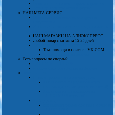
Ответы почти на все вопросы о доставке
Есть еще вопросы-читаем форум
НАШ МЕГА СЕРВИС
Отправка сообщений на али другим
покупателям
Учимся оставлять отзыв о товаре на али на
русском языке
НАШ МАГАЗИН НА АЛИЭКСПРЕСС
Любой товар с китая за 15-25 дней
Поиск товаров на алиэкспрессе
Тема помощи в поиске в VK.COM
Раздел помощи на форуме
Есть вопросы по спорам?
ДИСПУТЫ — СПОРЫ
А также Смотрите Раздел на форуме
полезно знать
Связь с продавцом на алиэкспрессе
Как связаться с продавцом через
программу(рекомендую этот способ)
Как связаться с продавцом на
ALIEXPRESS через сайт
Выбор размеров
как выбрать размер одежды и обуви на
ALiEXPRESS
как выбрать размер колец на