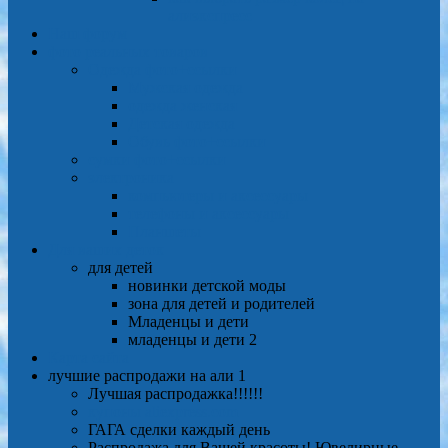
алиэкспресс
Наш форум
фото реальных товаров
Одежда фото+ссылки
Мужская одежда
одежда женская
Детская одежда
Обувь фото+ссылки
сумки фото+ссылки
электроника
компьютеры и аксессуары
телефоны и аксессуары
Планшеты
Для ваших деток
для детей
новинки детской моды
зона для детей и родителей
Младенцы и дети
младенцы и дети 2
Карта сайта
лучшие распродажи на али 1
Лучшая распродажка!!!!!!
купоны aliexpress.com
ГАГА сделки каждый день
Распродажа для Вашей красоты! Ювелирные