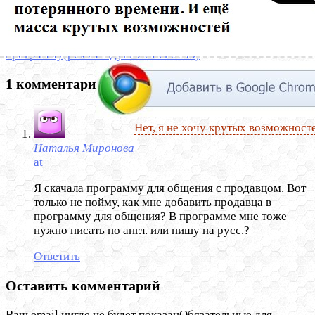
Предыдущий
Список желаний и избранных магазинов на
aliexpress
Следующий
Как связаться с продавцом через
программу(рекомендую этот способ)
1 комментарий
Нет, я не хочу крутых возможност
Наталья Миронова
at
Я скачала программу для общения с продавцом. Вот
только не пойму, как мне добавить продавца в
программу для общения? В программе мне тоже
нужно писать по англ. или пишу на русс.?
Ответить
Оставить комментарий
Ваш email нигде не будет показанОбязательные для