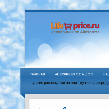
ГЛАВНАЯ
ALIEXPRESS ОТ А ДО Я
НА
лучшие распродажи на али 1
лучшие распрода