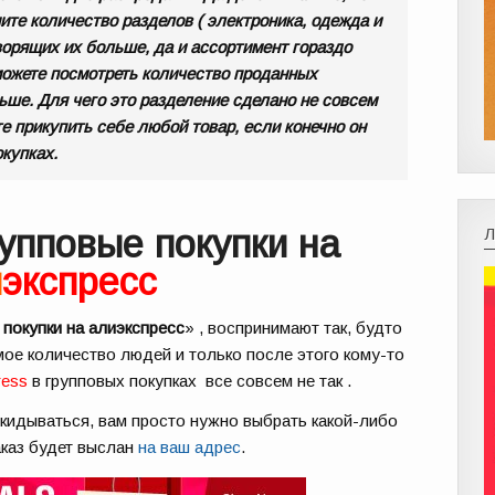
ните количество разделов ( электроника, одежда и
говорящих их больше, да и ассортимент гораздо
можете посмотреть количество проданных
льше. Для чего это разделение сделано не совсем
те прикупить себе любой товар, если конечно он
окупках.
упповые покупки на
и
экспресс
покупки на алиэкспресс
» , воспринимают так, будто
ое количество людей и только после этого кому-то
ress
в групповых покупках все совсем не так .
скидываться, вам просто нужно выбрать какой-либо
Заказ будет выслан
на ваш адрес
.