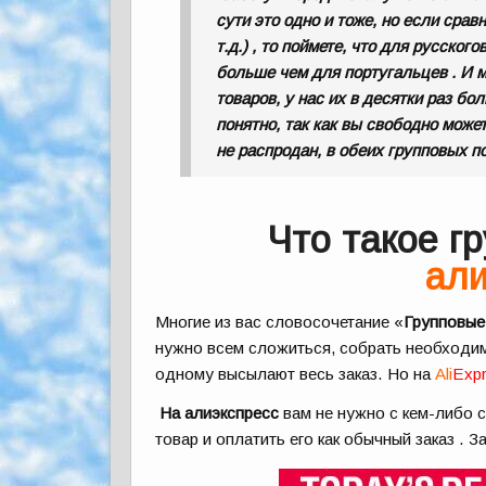
сути это одно и тоже, но если срав
т.д.) , то поймете, что для русско
больше чем для португальцев . И 
товаров, у нас их в десятки раз бо
понятно, так как вы свободно може
не распродан, в обеих групповых п
Что такое гр
ал
Многие из вас словосочетание «
Групповые 
нужно всем сложиться, собрать необходим
одному высылают весь заказ. Но на
Ali
E
xp
На алиэкспресс
вам не нужно с кем-либо 
товар и оплатить его как обычный заказ . 