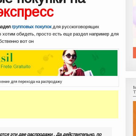
экспресс
раздел
групповых покупок
для русскоговорящих
то хотим обидеть, просто есть еще раздел например для
обственно вот он
жение для перехода на распродажу
тся эти две распродажи . Да действительно, по