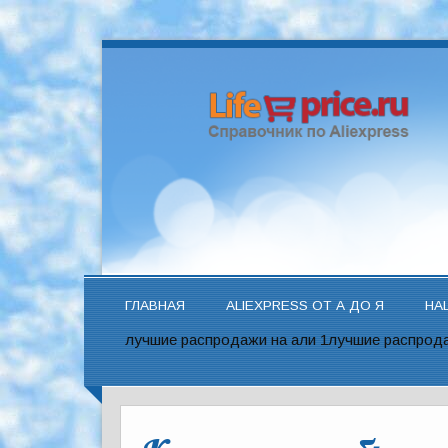
ГЛАВНАЯ
ALIEXPRESS ОТ А ДО Я
НА
лучшие распродажи на али 1
лучшие распрода