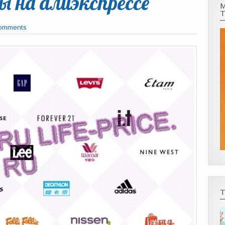
ы на алиэкспрессе
omments