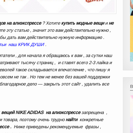
дов на алиэкспрессе
? Хотите
купить модные вещи
и
не
ете эту статью , значит это вам действительно нужно ,
чтобы дать вам действительно нужную информацию .
татьи наш КРИК ДУШИ
.
итатели , для начала я обращаюсь к вам
,
за сутки наш
атривают тысячу страниц , и ставят всего 2-3 лайка и
еволей такое складывается впечатление , что пишу я
овсем не так . Но тем не менее без вашей поддержки
благодарное дело — закрыть этот сайт , удалить все
х
вещей NIKE ADIDAS на алиэкспрессе
запрещена ,
 товара, поэтому очень трудно
найти
конкретные
ессе .
Ниже приведены рекомендуемые фразы ,