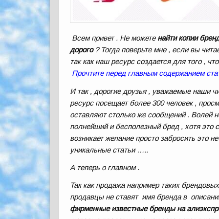
Всем привет . Не можете
найти копии брен
дорого
? Тогда поверьте мне , если вы чита
так как наш ресурс создается для того , 
Прочтите перед главным содержанием с
И так , дорогие друзья , уважаемые наши ч
ресурс посещает более 300 человек , просм
оставляют столько же сообщений . Волей н
полнейший и бесполезный бред , хотя это с
возникает желание просто забросить это не
уникальные статьи …..
А теперь о главном
.
Так как продажа например таких брендовы
продавцы не ставят имя бренда в описании
фирменные
известные бренды на алиэкспр