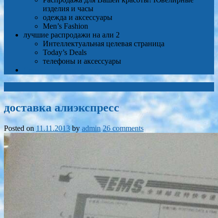
изделия и часы
одежда и аксессуары
Men’s Fashion
лучшие распродажи на али 2
Интеллектуальная целевая страница
Today’s Deals
телефоны и аксессуары
Сервис проверки продавцов
доставка алиэкспресс
Posted on
11.11.2013
by
admin
26 comments