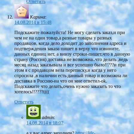
Ответить
Карина
:
14.08.2014 в 15:48
Подскажите пожалуйста! Не могу сделать заказ,и при
чем не на один товар,а разные товары у разных
продавцов, когда дело доходит до заполнения адреса и
подтверждения заказа пишет в верху что извините,
данных единиц нет, а внизу строки-пишет,что в данную
страну (Россия) доставка не возможна..что делать ,ведь
месяц назад заказывала и все успешно было!!???и при
этом я с продавцом вела переписку,и когда у него
спросила ,в наличии есть данный товар и возможна ли
доставка в Россию-на что он мне ответил-ok.
Подскажите что делать,очень нужно заказать то что
хотелось!!????((((
Ответить
admin
:
14.08.2014 в 18:07
а у вас адрес заполнен?
https://life-