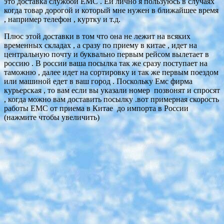
это доставка службой ЕМС . Ей лично я пользуюсь в случаях
когда товар дорогой и который мне нужен в ближайшее время
, например телефон , куртку и т.д.
Плюс этой доставки в том что она не лежит на всяких
временных складах , а сразу по приему в китае , идет на
центральную почту и буквально первым рейсом вылетает в
россию . В россии ваша посылка так же сразу поступает на
таможню , далее идет на сортировку и так же первым поездом
или машиной едет в ваш город . Поскольку Емс фирма
курьерская , то вам если вы указали номер позвонят и спросят
, когда можно вам доставить посылку .вот примерная скорость
работы ЕМС от приема в Китае до импорта в России
(нажмите чтобы увеличить)