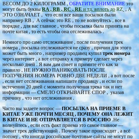
ВЕСОМ ДО 2 КИЛОГРАММ ,
ОБРАТИТЕ ВНИМАНИЕ
это
могут быть буквы
RA , RB , RC , RE
и тд. вплоть до
RZ
,
А
ЭТО ОЗНАЧАЕТ , что если все ваши посылки были
например RB , А сейчас это RE , то не волнуйтесь , все в
порядке , для вас главное , чтобы посылка была принята на
почте китая , то есть чтобы она отслеживалась .
Немного про само отслеживание , после получения трек
номера , посылка отслеживается не сразу , причин для этого
может быть много , например продавец купил
трек номера
через интернет , а вот отправку к примеру сделает через
несколько дней . Я вам дам совет и примите его как за
правило , НЕ НУЖНО ПАНИКОВАТЬ ПОСЛЕ
ПОЛУЧЕНИЯ НОМЕРА РОВНО ДВЕ НЕДЕЛИ , а вот после
, если нет отслеживания напишите продавцу , и если по
истечении 20 дней с момента получения трека так и нет
информации — СМЕЛО ОТКРЫВАЙТЕ СПОР , указав
причину , что нет отслеживания .
Часто вы задаете вопрос —
ПОСЫЛКА НА ПРИЕМЕ В
КИТАЕ УЖЕ ПОЧТИ МЕСЯЦ , ПОЧЕМУ ОНА ЛЕЖИТ
В КИТАЕ И НЕ ОТПРАВЛЯЕТСЯ В РОССИЮ
.Не
волнуйтесь , если есть факт приема это самое главное —
значит трек действующий . Почему такое происходит , а всё
потому , что иногда российские почтовые сайты не могут по