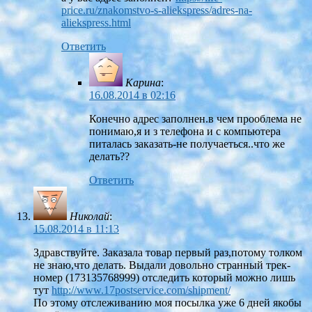
price.ru/znakomstvo-s-aliekspress/adres-na-
aliekspress.html
Ответить
Карина
:
16.08.2014 в 02:16
Конечно адрес заполнен.в чем прооблема не
понимаю,я и з телефона и с компьютера
питалась заказать-не получаеться..что же
делать??
Ответить
Николай
:
15.08.2014 в 11:13
Здравствуйте. Заказала товар первый раз,потому толком
не знаю,что делать. Выдали довольно странный трек-
номер (173135768999) отследить который можно лишь
тут
http://www.17postservice.com/shipment/
По этому отслеживанию моя посылка уже 6 дней якобы