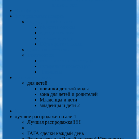
алиэкспресс
Наш форум
фото реальных товаров
Одежда фото+ссылки
Мужская одежда
одежда женская
Детская одежда
Обувь фото+ссылки
сумки фото+ссылки
электроника
компьютеры и аксессуары
телефоны и аксессуары
Планшеты
Для ваших деток
для детей
новинки детской моды
зона для детей и родителей
Младенцы и дети
младенцы и дети 2
Карта сайта
лучшие распродажи на али 1
Лучшая распродажка!!!!!!
купоны aliexpress.com
ГАГА сделки каждый день
Распродажа для Вашей красоты! Ювелирные