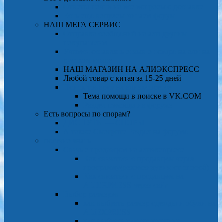
Ответы почти на все вопросы о доставке
Есть еще вопросы-читаем форум
НАШ МЕГА СЕРВИС
Отправка сообщений на али другим
покупателям
Учимся оставлять отзыв о товаре на али на
русском языке
НАШ МАГАЗИН НА АЛИЭКСПРЕСС
Любой товар с китая за 15-25 дней
Поиск товаров на алиэкспрессе
Тема помощи в поиске в VK.COM
Раздел помощи на форуме
Есть вопросы по спорам?
ДИСПУТЫ — СПОРЫ
А также Смотрите Раздел на форуме
полезно знать
Связь с продавцом на алиэкспрессе
Как связаться с продавцом через
программу(рекомендую этот способ)
Как связаться с продавцом на
ALIEXPRESS через сайт
Выбор размеров
как выбрать размер одежды и обуви на
ALiEXPRESS
как выбрать размер колец на