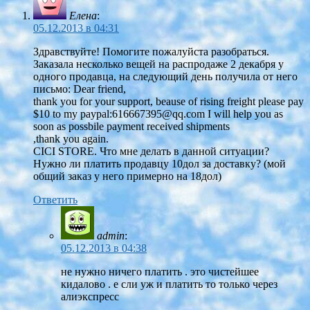
Елена
:
05.12.2013 в 04:31
Здравствуйте! Помогите пожалуйста разобраться.
Заказала несколько вещей на распродаже 2 декабря у
одного продавца, на следующий день получила от него
письмо: Dear friend,
thank you for your support, beause of rising freight please pay
$10 to my paypal:
616667395@qq.com
I will help you as
soon as possbile payment received shipments
,thank you again.
CICI STORE. Что мне делать в данной ситуации?
Нужно ли платить продавцу 10дол за доставку? (мой
общий заказ у него примерно на 18дол)
Ответить
admin
:
05.12.2013 в 04:38
не нужно ничего платить . это чистейшее
кидалово . е сли уж и платить то только через
алиэкспресс