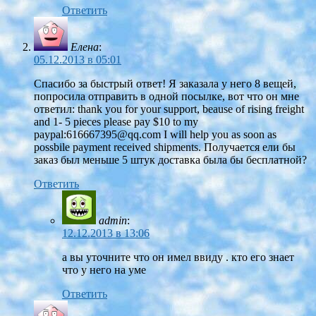
Ответить
Елена
:
05.12.2013 в 05:01
Спасибо за быстрый ответ! Я заказала у него 8 вещей,
попросила отправить в одной посылке, вот что он мне
ответил: thank you for your support, beause of rising freight
and 1- 5 pieces please pay $10 to my
paypal:
616667395@qq.com
I will help you as soon as
possbile payment received shipments. Получается ели бы
заказ был меньше 5 штук доставка была бы бесплатной?
Ответить
admin
:
12.12.2013 в 13:06
а вы уточните что он имел ввиду . кто его знает
что у него на уме
Ответить