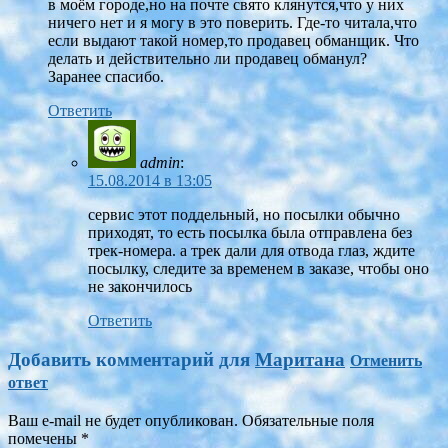
в моём городе,но на почте свято клянутся,что у них
ничего нет и я могу в это поверить. Где-то читала,что
если выдают такой номер,то продавец обманщик. Что
делать и действительно ли продавец обманул?
Заранее спасибо.
Ответить
admin
:
15.08.2014 в 13:05
сервис этот поддельный, но посылки обычно
приходят, то есть посылка была отправлена без
трек-номера. а трек дали для отвода глаз, ждите
посылку, следите за временем в заказе, чтобы оно
не закончилось
Ответить
Добавить комментарий для
Маритана
Отменить
ответ
Ваш e-mail не будет опубликован. Обязательные поля
помечены
*