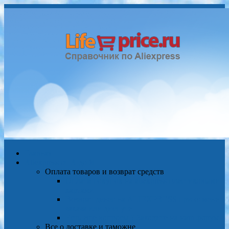
Главная
Aliexpress от А до Я
Оплата товаров и возврат средств
Оплата покупок на aliexpress пластиковыми
картами
Возврат денег на ALIEXPRESS при отмене
заказа или диспуте
Есть еще вопросы ? Заходите на наш форум
Все о доставке и таможне