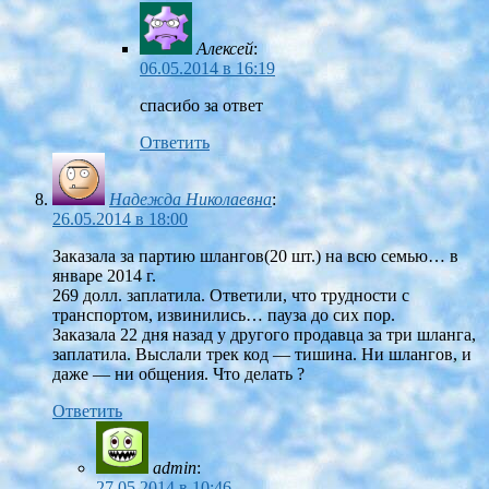
Алексей
:
06.05.2014 в 16:19
спасибо за ответ
Ответить
Надежда Николаевна
:
26.05.2014 в 18:00
Заказала за партию шлангов(20 шт.) на всю семью… в
январе 2014 г.
269 долл. заплатила. Ответили, что трудности с
транспортом, извинились… пауза до сих пор.
Заказала 22 дня назад у другого продавца за три шланга,
заплатила. Выслали трек код — тишина. Ни шлангов, и
даже — ни общения. Что делать ?
Ответить
admin
:
27.05.2014 в 10:46