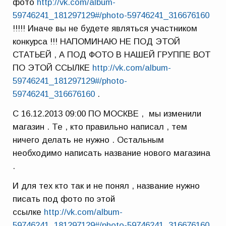
фото
http://vk.com/album-
59746241_181297129#/photo-59746241_316676160
!!!!! Иначе вы не будете являться участником
конкурса !!! НАПОМИНАЮ НЕ ПОД ЭТОЙ
СТАТЬЕЙ , А ПОД ФОТО В НАШЕЙ ГРУППЕ ВОТ
ПО ЭТОЙ ССЫЛКЕ
http://vk.com/album-
59746241_181297129#/photo-
59746241_316676160
.
С 16.12.2013 09:00 ПО МОСКВЕ , мы изменили
магазин . Те , кто правильно написал , тем
ничего делать не нужно . Остальным
необходимо написать название нового магазина
.
И для тех кто так и не понял , название нужно
писать под фото по этой
ссылке
http://vk.com/album-
59746241_181297129#/photo-59746241_316676160