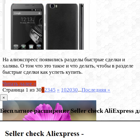
На алиэкспресс появились разделы быстрые сделки и
халява. О том что это такое и что делать, чтобы в разделе
быстрые сделки как успеть купить.
Читать далее »
Страница 1 из 30
1
2
3
4
5
»
10
20
30
...
Последняя »
×
Бесплатное расширение Seller check AliExpress 