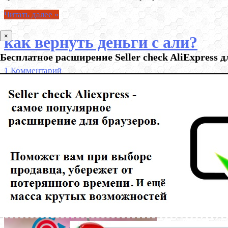
Читать далее »
×
как вернуть деньги с али?
Бесплатное расширение Seller check AliExpress 
1 Комментарий
Я, нечайно подтвердила заказ на алиэкспресс дважды,как
вернуть деньги за один заказ?
Читать далее »
Страница 1 из 3
1
2
3
»