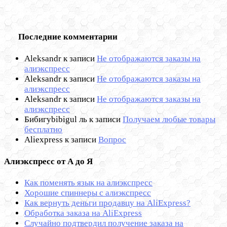
Последние комментарии
Aleksandr
к записи
Не отображаются заказы на
алиэкспресс
Aleksandr
к записи
Не отображаются заказы на
алиэкспресс
Aleksandr
к записи
Не отображаются заказы на
алиэкспресс
Бибигуbibigul ль
к записи
Получаем любые товары
бесплатно
Aliexpress
к записи
Вопрос
Алиэкспресс от А до Я
Как поменять язык на алиэкспресс
Хорошие спиннеры с алиэкспресс
Как вернуть деньги продавцу на AliExpress?
Обработка заказа на AliExpress
Cлучайно подтвердил получение заказа на