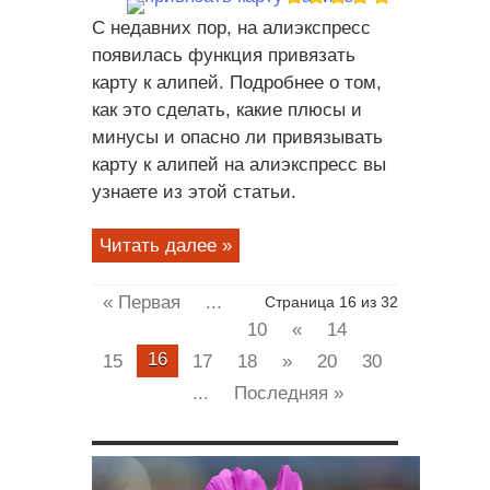
С недавних пор, на алиэкспресс
появилась функция привязать
карту к алипей. Подробнее о том,
как это сделать, какие плюсы и
минусы и опасно ли привязывать
карту к алипей на алиэкспресс вы
узнаете из этой статьи.
Читать далее »
« Первая
...
Страница 16 из 32
10
«
14
16
15
17
18
»
20
30
...
Последняя »