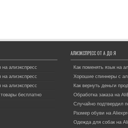
АЛИЭКСПРЕСС ОТ А ДО Я
 на алиэкспресс
Как поменять язык на а
 на алиэкспресс
Хорошие спиннеры с ал
 на алиэкспресс
Как вернуть деньги прод
товары бесплатно
Обработка заказа на Ali
Cлучайно подтвердил по
Размер обуви на Aliexp
Одежда для собак на Al