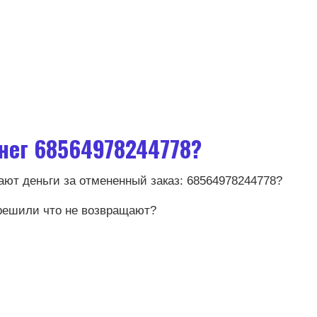
нег 68564978244778?
ют деньги за отмененный заказ: 68564978244778?
 решили что не возвращают?