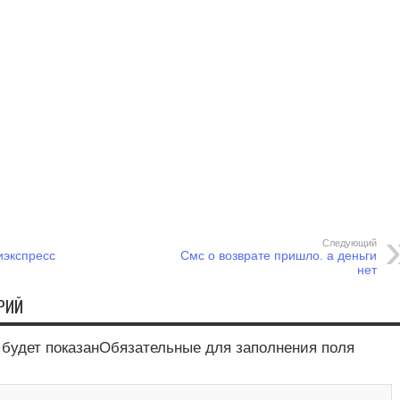
Следующий
иэкспресс
Смс о возврате пришло. а деньги
нет
РИЙ
е будет показанОбязательные для заполнения поля