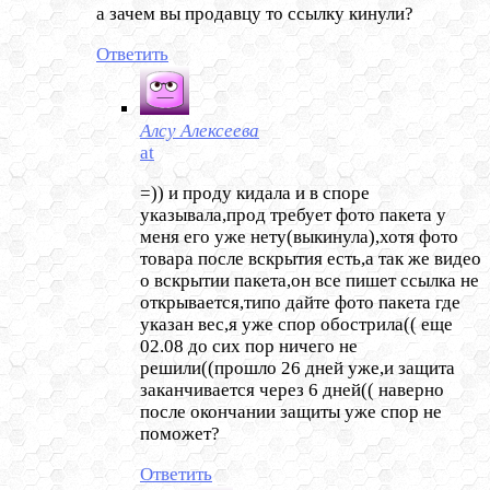
а зачем вы продавцу то ссылку кинули?
Ответить
Алсу Алексеева
at
=)) и проду кидала и в споре
указывала,прод требует фото пакета у
меня его уже нету(выкинула),хотя фото
товара после вскрытия есть,а так же видео
о вскрытии пакета,он все пишет ссылка не
открывается,типо дайте фото пакета где
указан вес,я уже спор обострила(( еще
02.08 до сих пор ничего не
решили((прошло 26 дней уже,и защита
заканчивается через 6 дней(( наверно
после окончании защиты уже спор не
поможет?
Ответить