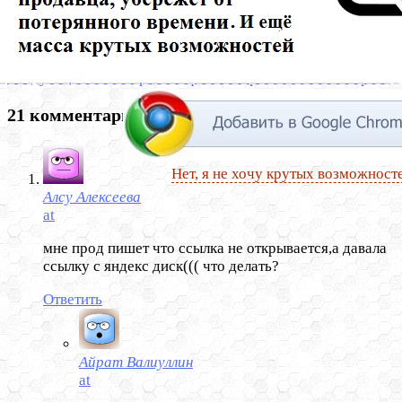
Предыдущий
Горящие товары на алиэкспресс
Следующий
как сохранить фото и картинки с алиэкспресс
21 комментарий
Нет, я не хочу крутых возможност
Алсу Алексеева
at
мне прод пишет что ссылка не открывается,а давала
ссылку с яндекс диск((( что делать?
Ответить
Айрат Валиуллин
at