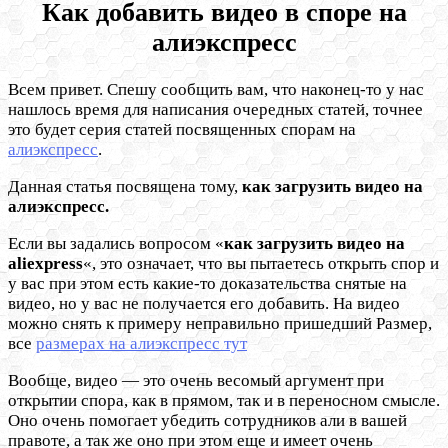
Как добавить видео в споре на
алиэкспресс
Всем привет. Спешу сообщить вам, что наконец-то у нас
нашлось время для написания очередных статей, точнее
это будет серия статей посвященных спорам на
алиэкспресс
.
Данная статья посвящена тому,
как загрузить видео на
алиэкспресс.
Если вы задались вопросом «
как загрузить видео на
aliexpress
«, это означает, что вы пытаетесь открыть спор и
у вас при этом есть какие-то доказательства снятые на
видео, но у вас не получается его добавить. На видео
можно снять к примеру неправильно пришедший Размер,
все
размерах на алиэкспресс тут
Вообще, видео — это очень весомый аргумент при
открытии спора, как в прямом, так и в переносном смысле.
Оно очень помогает убедить сотрудников али в вашей
правоте, а так же оно при этом еще и имеет очень