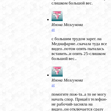
слишком большой вес.
Илона Мозгунова
at
с большим трудом зарег. на
Медиафарме..скачала туда все
видео..потом опять пыталась
вставить..и опять 25-слишком
большой вес..
Илона Мозгунова
at
помогите пож-та..а то не могу
начать спор. Пришёл телефон-
не рабочий-засняла на
видео..он отключается сразу