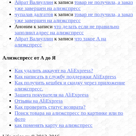
Айрат Валиуллин
к записи
товар не получила, а заказ
уже завершен на алиэкспресс
чупалав далгатов
к записи
товар не получила, а заказ
уже завершен на алиэкспресс
Аноним
к записи
что делать если не правильно
заполнил адрес на алиэкспресс
Айрат Валиуллин
к записи
что такое А на
алиэкспресс
Алиэкспресс от А до Я
Как удалить аккаунт на AliExpress?
Как написать в службу поддержки AliExpress
Как получить кешбек и скидку через приложение
алиэкспресс.
Защита покупателя на AliExpress
Отзывы на AliExpress
Как проверить статус возврата?
Поиск товара на алиэкспресс по картинке или по
фото
как поменять карту на алиэкспресс