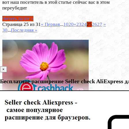
вот наш посетитель в этой статье сейчас вас в этом
переубедит
Читать далее »
Страница 25 из 31
« Первая
...
10
20
«
23
24
25
26
27
»
30
...
Последняя »
×
Бесплатное расширение Seller check AliExpress 