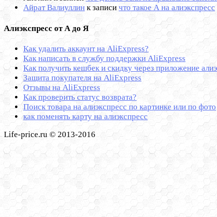
Айрат Валиуллин
к записи
что такое А на алиэкспресс
Алиэкспресс от А до Я
Как удалить аккаунт на AliExpress?
Как написать в службу поддержки AliExpress
Как получить кешбек и скидку через приложение алиэ
Защита покупателя на AliExpress
Отзывы на AliExpress
Как проверить статус возврата?
Поиск товара на алиэкспресс по картинке или по фото
как поменять карту на алиэкспресс
Life-price.ru © 2013-2016