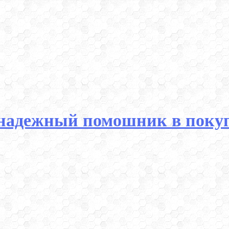
надежный помошник в покуп