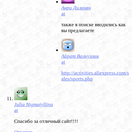
Анри Диланян
at
также в поиске вводились как
вы предлагаете
Айрат Валиуллин
at
http://activities.aliexpress.com/s
ales/sports.php
Julia Nigmatyllina
at
Спасибо за отличный сайт!!!!