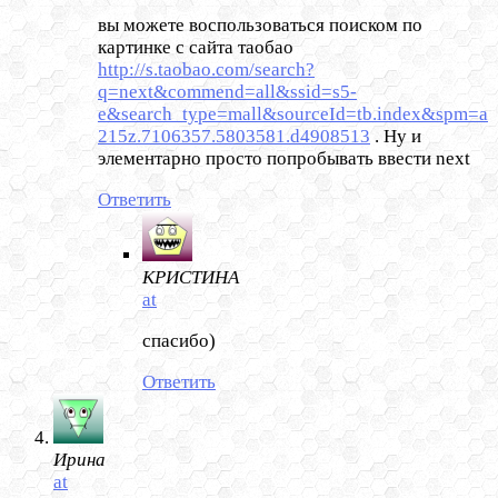
вы можете воспользоваться поиском по
картинке с сайта таобао
http://s.taobao.com/search?
q=next&commend=all&ssid=s5-
e&search_type=mall&sourceId=tb.index&spm=a
215z.7106357.5803581.d4908513
. Ну и
элементарно просто попробывать ввести next
Ответить
КРИСТИНА
at
спасибо)
Ответить
Ирина
at