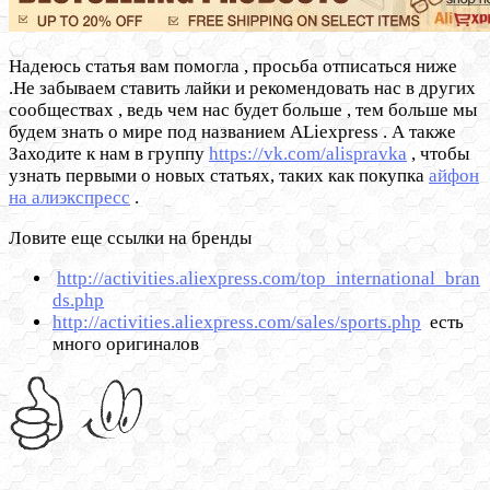
Надеюсь статья вам помогла , просьба отписаться ниже
.Не забываем ставить лайки и рекомендовать нас в других
сообществах , ведь чем нас будет больше , тем больше мы
будем знать о мире под названием ALiexpress . А также
Заходите к нам в группу
https://vk.com/alispravka
, чтобы
узнать первыми о новых статьях, таких как покупка
айфон
на алиэкспресс
.
Ловите еще ссылки на бренды
http://activities.aliexpress.com/top_international_bran
ds.php
http://activities.aliexpress.com/sales/sports.php
есть
много оригиналов