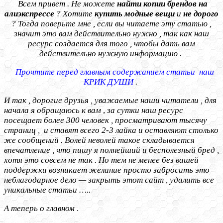
Всем привет . Не можете
найти копии брендов на
алиэкспрессе
? Хотите
купить модные вещи
и
не дорого
? Тогда поверьте мне , если вы читаете эту статью ,
значит это вам действительно нужно , так как наш
ресурс создается для того , чтобы дать вам
действительно нужную информацию .
Прочтите перед главным содержанием статьи наш
КРИК ДУШИ
.
И так , дорогие друзья , уважаемые наши читатели , для
начала я обращаюсь к вам
,
за сутки наш ресурс
посещает более 300 человек , просматривают тысячу
страниц , и ставят всего 2-3 лайка и оставляют столько
же сообщений . Волей неволей такое складывается
впечатление , что пишу я полнейший и бесполезный бред ,
хотя это совсем не так . Но тем не менее без вашей
поддержки возникает желание просто забросить это
неблагодарное дело — закрыть этот сайт , удалить все
уникальные статьи …..
А теперь о главном
.