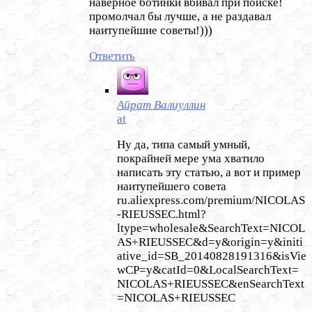
наверное ботинки вбивал при поиске!
промолчал бы лучше, а не раздавал
наитупейшие советы!)))
Ответить
Айрат Валиуллин
at
Ну да, типа самый умный,
покрайней мере ума хватило
написать эту статью, а вот и пример
наитупейшего совета
ru.aliexpress.com/premium/NICOLAS
-RIEUSSEC.html?
ltype=wholesale&SearchText=NICOL
AS+RIEUSSEC&d=y&origin=y&initi
ative_id=SB_20140828191316&isVie
wCP=y&catId=0&LocalSearchText=
NICOLAS+RIEUSSEC&enSearchText
=NICOLAS+RIEUSSEC