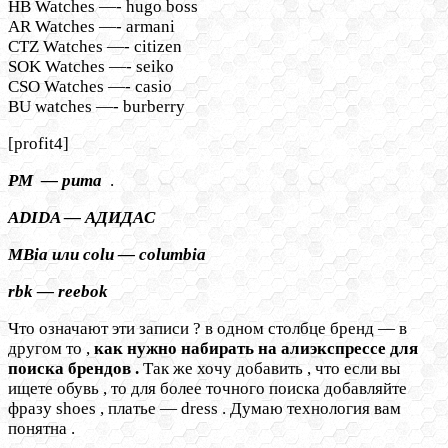
HB Watches —- hugo boss
AR Watches —- armani
CTZ Watches —- citizen
SOK Watches —- seiko
CSO Watches —- casio
BU watches —- burberry
[profit4]
PM — puma
.
ADIDA — АДИДАС
MBia или colu — columbia
rbk — reebok
Что означают эти записи ? в одном столбце бренд — в
другом то ,
как нужно набирать на алиэкспрессе для
поиска брендов .
Так же хочу добавить , что если вы
ищете обувь , то для более точного поиска добавляйте
фразу shoes , платье — dress . Думаю технология вам
понятна .