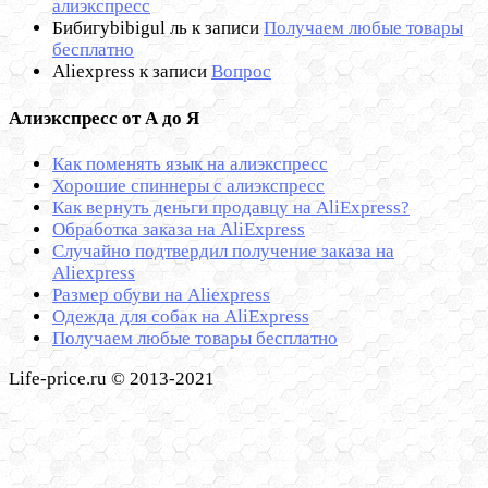
алиэкспресс
Бибигуbibigul ль
к записи
Получаем любые товары
бесплатно
Aliexpress
к записи
Вопрос
Алиэкспресс от А до Я
Как поменять язык на алиэкспресс
Хорошие спиннеры с алиэкспресс
Как вернуть деньги продавцу на AliExpress?
Обработка заказа на AliExpress
Cлучайно подтвердил получение заказа на
Aliexpress
Размер обуви на Aliexpress
Одежда для собак на AliExpress
Получаем любые товары бесплатно
Life-price.ru © 2013-2021