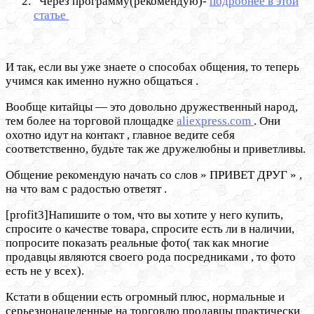
Через программу(рекомендую)-
подробнее в этой
статье
И так, если вы уже знаете о способах общения, то теперь
учимся как именно нужно общаться .
Вообще китайцы — это довольно дружественный народ,
тем более на торговой площадке
aliexpress.com
. Они
охотно идут на контакт , главное ведите себя
соответственно, будьте так же дружелюбны и приветливы.
Общение рекомендую начать со слов » ПРИВЕТ ДРУГ » ,
на что вам с радостью ответят .
[profit3]Напишите о том, что вы хотите у него купить,
спросите о качестве товара, спросите есть ли в наличии,
попросите показать реальные фото( так как многие
продавцы являются своего рода посредниками , то фото
есть не у всех).
Кстати в общении есть огромный плюс, нормальные и
серьезнонацеленные на торговлю продавцы практически