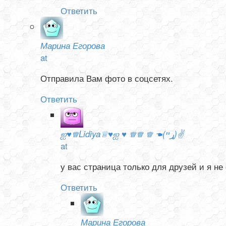
Ответить
Марина Егорова
at
Отправила Вам фото в соцсетях.
Ответить
ஐ♥♕Lidiya♕♥ஐ ♥ ♕♕ ♕ ☚(ړײ)✌
at
у вас страница только для друзей и я не
Ответить
Марина Егорова