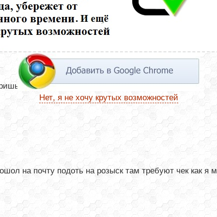
шь Номер отслеживания -это и есть треккод
Нет, я не хочу крутых возможностей
шол на почту подоть на розыск там требуют чек как я м