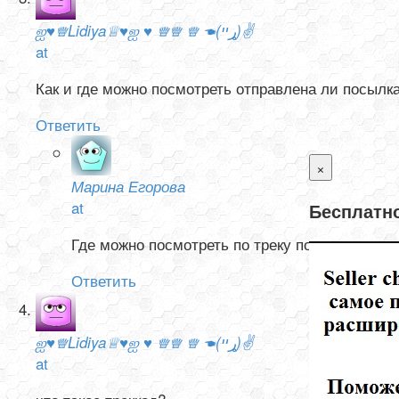
ஐ♥♕Lidiya♕♥ஐ ♥ ♕♕ ♕ ☚(ړײ)✌
at
Как и где можно посмотреть отправлена ли посылк
Ответить
×
Марина Егорова
at
Бесплатно
Где можно посмотреть по треку посылки.
Ответить
ஐ♥♕Lidiya♕♥ஐ ♥ ♕♕ ♕ ☚(ړײ)✌
at