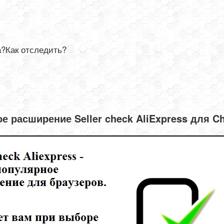
а?Как отследить?
е расширение Seller check AliExpress для C