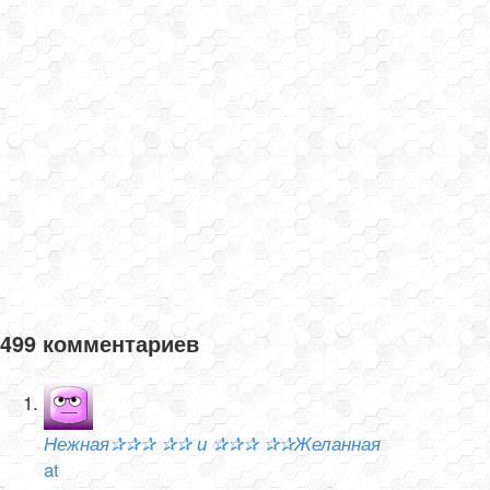
499 комментариев
Нежная✰✰✰ ✰✰ и ✰✰✰ ✰✰Желанная
at