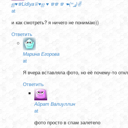
ஐ♥♕Lidiya♕♥ஐ ♥ ♕♕ ♕ ☚(ړײ)✌
at
и как смотреть? я ничего не понимаю))
Ответить
Марина Егорова
at
Я вчера вставляла фото, но её почему-то отк
Ответить
Айрат Валиуллин
at
фото просто в спам залетело