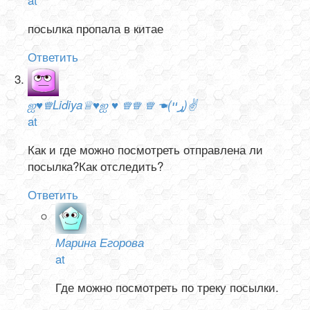
посылка пропала в китае
Ответить
ஐ♥♕Lidiya♕♥ஐ ♥ ♕♕ ♕ ☚(ړײ)✌
at
Как и где можно посмотреть отправлена ли
посылка?Как отследить?
Ответить
Марина Егорова
at
Где можно посмотреть по треку посылки.