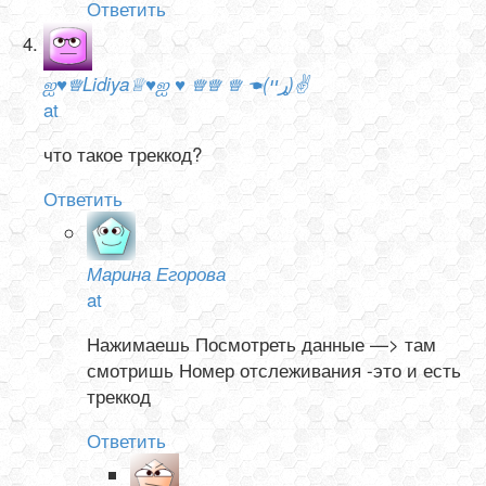
Ответить
ஐ♥♕Lidiya♕♥ஐ ♥ ♕♕ ♕ ☚(ړײ)✌
at
что такое треккод?
Ответить
Марина Егорова
at
Нажимаешь Посмотреть данные —> там
смотришь Номер отслеживания -это и есть
треккод
Ответить