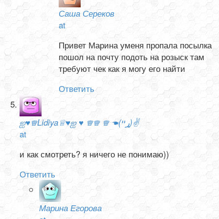
Саша Сереков
at
Привет Марина уменя пропала посылка
пошол на почту подоть на розыск там
требуют чек как я могу его найти
Ответить
ஐ♥♕Lidiya♕♥ஐ ♥ ♕♕ ♕ ☚(ړײ)✌
at
и как смотреть? я ничего не понимаю))
Ответить
Марина Егорова