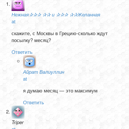
Нежная✰✰✰ ✰✰ и ✰✰✰ ✰✰Желанная
at
скажите, с Москвы в Грецию-сколько ждут
посылку? месяц?
Ответить
Айрат Валиуллин
at
я думаю месяц — это максимум
Ответить
Triper
at