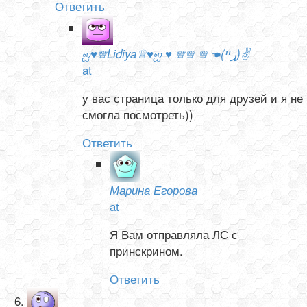
Ответить
ஐ♥♕Lidiya♕♥ஐ ♥ ♕♕ ♕ ☚(ړײ)✌
at
у вас страница только для друзей и я не
смогла посмотреть))
Ответить
Марина Егорова
at
Я Вам отправляла ЛС с
принскрином.
Ответить