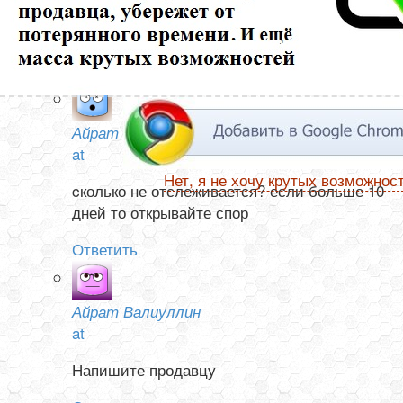
ни в Китае, не а России. Посылка от 13 ноября. Как
узнать она отправлена или нет?
Ответить
Айрат Валиуллин
at
Нет, я не хочу крутых возможнос
cколько не отслеживается? если больше 10
дней то открывайте спор
Ответить
Айрат Валиуллин
at
Напишите продавцу