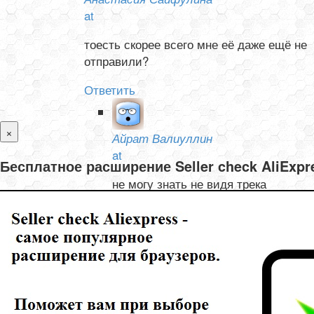
at
тоесть скорее всего мне её даже ещё не
отправили?
Ответить
×
Айрат Валиуллин
at
Бесплатное расширение Seller check AliExp
не могу знать не видя трека
Ответить
Олеся и Валентин Тишелович
at
не могу отследить товар с Али, не отслеживается