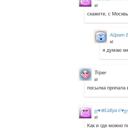
at
скажите, с Москв
Айрат 
at
я думаю м
Triper
at
посылка пропала 
ஐ
♥
♕Lidiya♕
♥
at
Как и где можно 