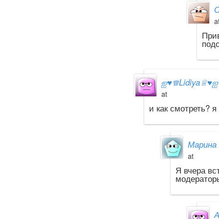
С
a
При
подо
ஐ
♥
♕Lidiya♕
♥
at
и как смотреть? я
Марина 
at
Я вчера вс
модераторы
А