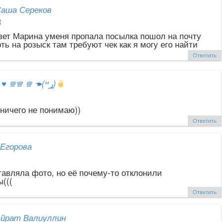
аша Сереков
t
вет Марина уменя пропала посылка пошол на почту
ть на розыск там требуют чек как я могу его найти
Ответить
ஐ
♥
♕♕ ♕ ☚(ړײ)
 ничего не понимаю))
Ответить
Егорова
тавляла фото, но её почему-то отклонили
(((
Ответить
йрат Валиуллин