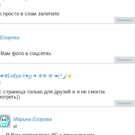
t
 просто в спам залетело
Ответить
Егорова
Вам фото в соцсетях.
Ответить
ஐ
♥
♕Lidiya♕
♥
ஐ
♥
♕♕ ♕ ☚(ړײ)
t
с страница только для друзей и я не смогла
отреть))
Ответить
Марина Егорова
at
Я Вам отправляла ЛС с принскрином.