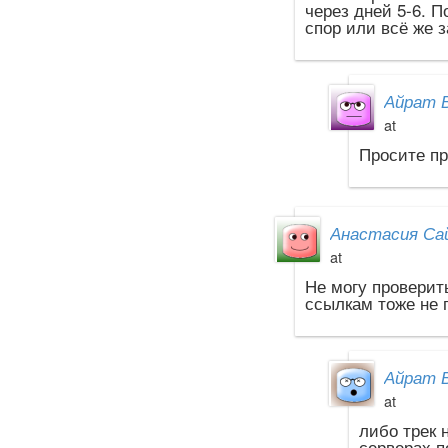
через дней 5-6. 
спор или всё же 
Айрат 
at
Просите п
Анастасия Са
at
Не могу проверит
ссылкам тоже не 
Айрат 
at
либо трек 
серверах п