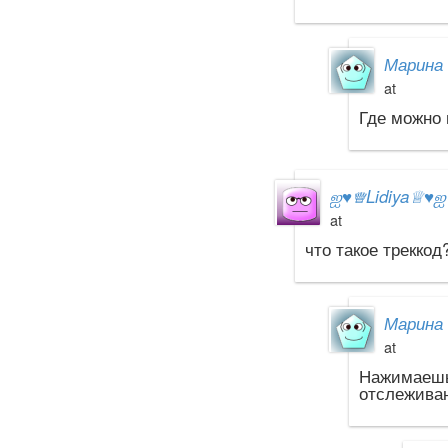
Марина 
at
Где можно 
ஐ
♥
♕Lidiya♕
♥
at
что такое треккод
Марина 
at
Нажимаешь
отслеживан