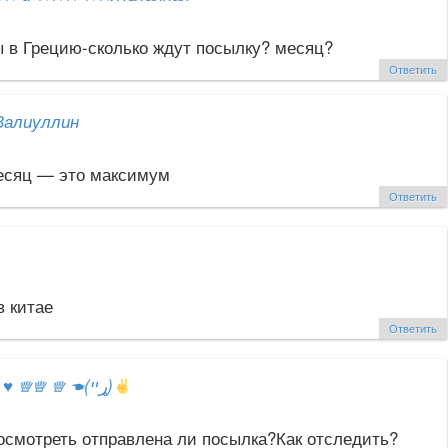
ы в Грецию-сколько ждут посылку? месяц?
Ответить
Валиуллин
есяц — это максимум
Ответить
в китае
Ответить
ஐ
♥
♕♕ ♕ ☚(ړײ)
посмотреть отправлена ли посылка?Как отследить?