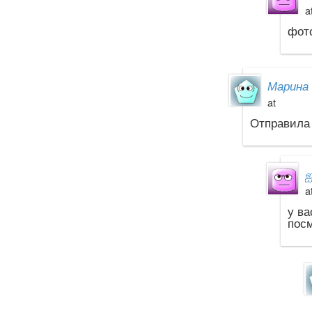
a
фото
Марина 
at
Отправила 
a
у ва
посм