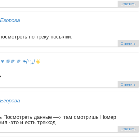
Ответить
Егорова
посмотреть по треку посылки.
Ответить
ஐ
♥
♕♕ ♕ ☚(ړײ)
?
Ответить
Егорова
 Посмотреть данные —> там смотришь Номер
ия -это и есть треккод
Ответить