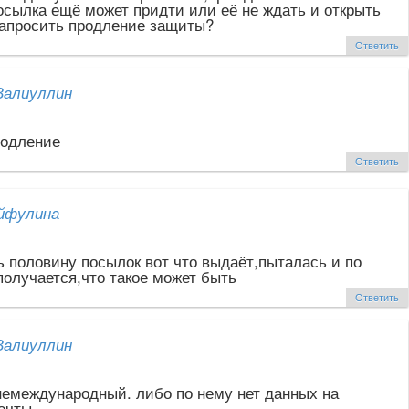
Посылка ещё может придти или её не ждать и открыть
запросить продление защиты?
Ответить
Валиуллин
родление
Ответить
йфулина
ь половину посылок вот что выдаёт,пыталась и по
получается,что такое может быть
Ответить
Валиуллин
немеждународный. либо по нему нет данных на
очты