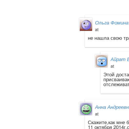
Ольга Фомина
at
не нашла свою тр
Айрат 
at
Этой доста
присваиваю
отслеживат
Анна Андреевн
at
Скажите,как мне 
11 октября 2014г.