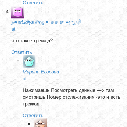
Ответить
ஐ♥♕Lidiya♕♥ஐ ♥ ♕♕ ♕ ☚(ړײ)✌
at
что такое треккод?
Ответить
Марина Егорова
at
Нажимаешь Посмотреть данные —> там
смотришь Номер отслеживания -это и есть
треккод
Ответить