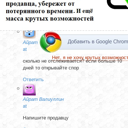
ни в Китае, не а России. Посылка от 13 ноября. Как
узнать она отправлена или нет?
Ответить
Айрат Валиуллин
at
Нет, я не хочу крутых возможнос
cколько не отслеживается? если больше 10
дней то открывайте спор
Ответить
Айрат Валиуллин
at
Напишите продавцу