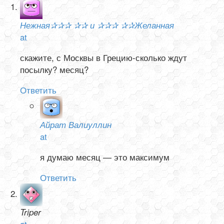
Нежная✰✰✰ ✰✰ и ✰✰✰ ✰✰Желанная
at
скажите, с Москвы в Грецию-сколько ждут
посылку? месяц?
Ответить
Айрат Валиуллин
at
я думаю месяц — это максимум
Ответить
Triper
at