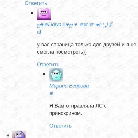
Ответить
ஐ♥♕Lidiya♕♥ஐ ♥ ♕♕ ♕ ☚(ړײ)✌
at
у вас страница только для друзей и я не
смогла посмотреть))
Ответить
Марина Егорова
at
Я Вам отправляла ЛС с
принскрином.
Ответить