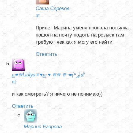
Саша Сереков
at
Привет Марина уменя пропала посылка
пошол на почту подоть на розыск там
требуют чек как я могу его найти
Ответить
ஐ♥♕Lidiya♕♥ஐ ♥ ♕♕ ♕ ☚(ړײ)✌
at
и как смотреть? я ничего не понимаю))
Ответить
Марина Егорова