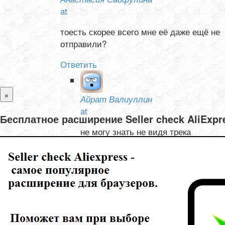
at
тоесть скорее всего мне её даже ещё не
отправили?
Ответить
×
Айрат Валиуллин
at
Бесплатное расширение Seller check AliExp
не могу знать не видя трека
Ответить
Олеся и Валентин Тишелович
at
не могу отследить товар с Али, не отслеживается