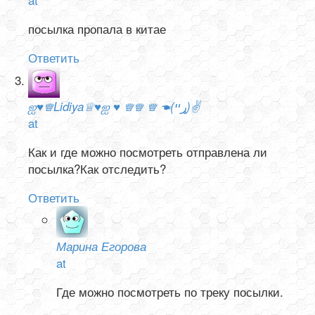
посылка пропала в китае
Ответить
ஐ♥♕Lidiya♕♥ஐ ♥ ♕♕ ♕ ☚(ړײ)✌
at
Как и где можно посмотреть отправлена ли
посылка?Как отследить?
Ответить
Марина Егорова
at
Где можно посмотреть по треку посылки.