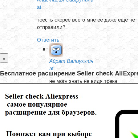
at
тоесть скорее всего мне её даже ещё не
отправили?
Ответить
×
Айрат Валиуллин
at
Бесплатное расширение Seller check AliExp
не могу знать не видя трека
Ответить
Олеся и Валентин Тишелович
at
не могу отследить товар с Али, не отслеживается