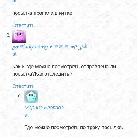
посылка пропала в китае
Ответить
ஐ♥♕Lidiya♕♥ஐ ♥ ♕♕ ♕ ☚(ړײ)✌
at
Как и где можно посмотреть отправлена ли
посылка?Как отследить?
Ответить
Марина Егорова
at
Где можно посмотреть по треку посылки.