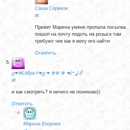
Саша Сереков
at
Привет Марина уменя пропала посылка
пошол на почту подоть на розыск там
требуют чек как я могу его найти
Ответить
ஐ♥♕Lidiya♕♥ஐ ♥ ♕♕ ♕ ☚(ړײ)✌
at
и как смотреть? я ничего не понимаю))
Ответить
Марина Егорова