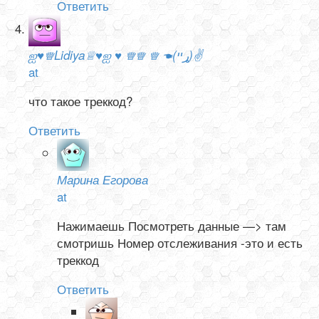
Ответить
ஐ♥♕Lidiya♕♥ஐ ♥ ♕♕ ♕ ☚(ړײ)✌
at
что такое треккод?
Ответить
Марина Егорова
at
Нажимаешь Посмотреть данные —> там
смотришь Номер отслеживания -это и есть
треккод
Ответить