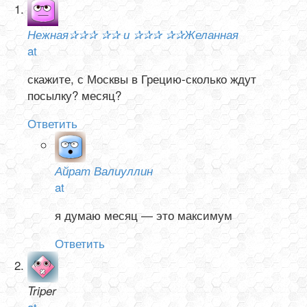
Нежная✰✰✰ ✰✰ и ✰✰✰ ✰✰Желанная
at
скажите, с Москвы в Грецию-сколько ждут
посылку? месяц?
Ответить
Айрат Валиуллин
at
я думаю месяц — это максимум
Ответить
Triper
at