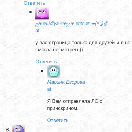
Ответить
ஐ♥♕Lidiya♕♥ஐ ♥ ♕♕ ♕ ☚(ړײ)✌
at
у вас страница только для друзей и я не
смогла посмотреть))
Ответить
Марина Егорова
at
Я Вам отправляла ЛС с
принскрином.
Ответить