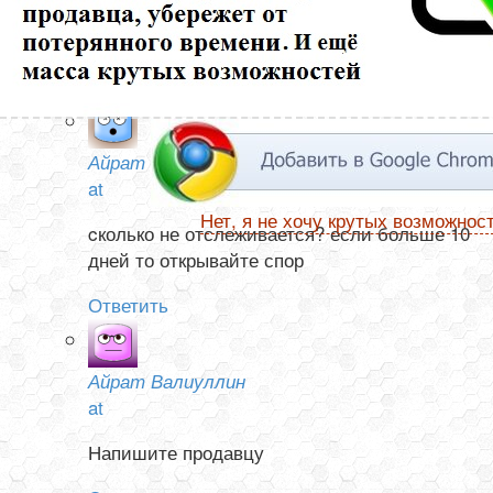
ни в Китае, не а России. Посылка от 13 ноября. Как
узнать она отправлена или нет?
Ответить
Айрат Валиуллин
at
Нет, я не хочу крутых возможнос
cколько не отслеживается? если больше 10
дней то открывайте спор
Ответить
Айрат Валиуллин
at
Напишите продавцу