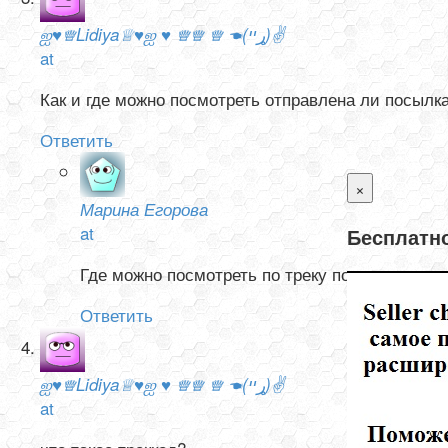
ஐ♥♕Lidiya♕♥ஐ ♥ ♕♕ ♕ ☚(ړײ)✌
at
Как и где можно посмотреть отправлена ли посылк
Ответить
×
Марина Егорова
at
Бесплатно
Где можно посмотреть по треку посылки.
Ответить
ஐ♥♕Lidiya♕♥ஐ ♥ ♕♕ ♕ ☚(ړײ)✌
at