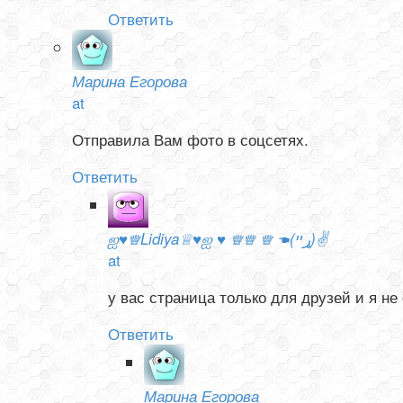
Ответить
Марина Егорова
at
Отправила Вам фото в соцсетях.
Ответить
ஐ♥♕Lidiya♕♥ஐ ♥ ♕♕ ♕ ☚(ړײ)✌
at
у вас страница только для друзей и я не
Ответить
Марина Егорова