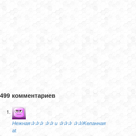
499 комментариев
Нежная✰✰✰ ✰✰ и ✰✰✰ ✰✰Желанная
at