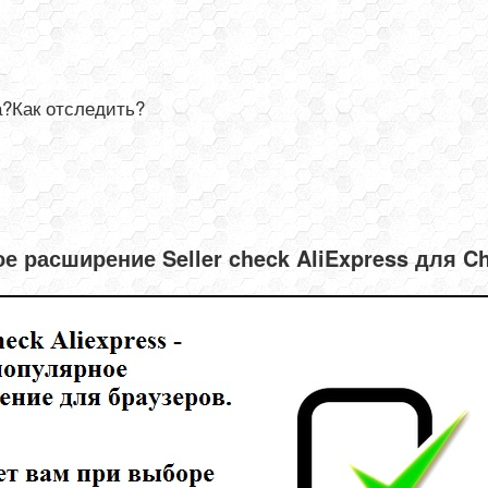
а?Как отследить?
е расширение Seller check AliExpress для C