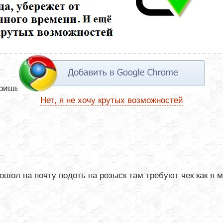
шь Номер отслеживания -это и есть треккод
Нет, я не хочу крутых возможностей
шол на почту подоть на розыск там требуют чек как я м