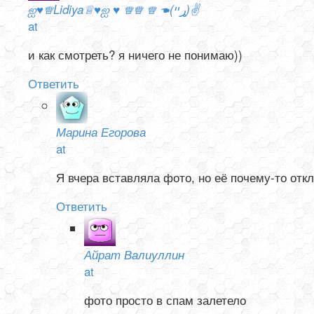
ஐ♥♕Lidiya♕♥ஐ ♥ ♕♕ ♕ ☚(ړײ)✌
at
и как смотреть? я ничего не понимаю))
Ответить
Марина Егорова
at
Я вчера вставляла фото, но её почему-то отк
Ответить
Айрат Валиуллин
at
фото просто в спам залетело