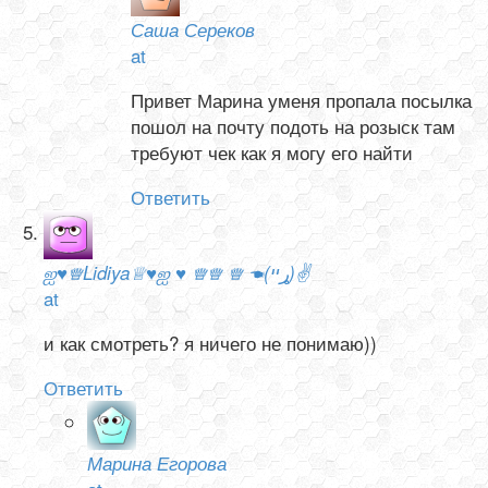
Саша Сереков
at
Привет Марина уменя пропала посылка
пошол на почту подоть на розыск там
требуют чек как я могу его найти
Ответить
ஐ♥♕Lidiya♕♥ஐ ♥ ♕♕ ♕ ☚(ړײ)✌
at
и как смотреть? я ничего не понимаю))
Ответить
Марина Егорова