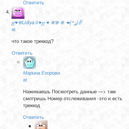
Ответить
ஐ♥♕Lidiya♕♥ஐ ♥ ♕♕ ♕ ☚(ړײ)✌
at
что такое треккод?
Ответить
Марина Егорова
at
Нажимаешь Посмотреть данные —> там
смотришь Номер отслеживания -это и есть
треккод
Ответить