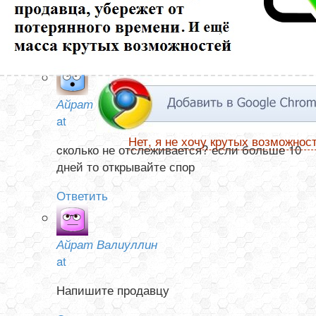
ни в Китае, не а России. Посылка от 13 ноября. Как
узнать она отправлена или нет?
Ответить
Айрат Валиуллин
at
Нет, я не хочу крутых возможнос
cколько не отслеживается? если больше 10
дней то открывайте спор
Ответить
Айрат Валиуллин
at
Напишите продавцу