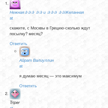
Нежная✰✰✰ ✰✰ и ✰✰✰ ✰✰Желанная
at
скажите, с Москвы в Грецию-сколько ждут
посылку? месяц?
Ответить
Айрат Валиуллин
at
я думаю месяц — это максимум
Ответить
Triper
at