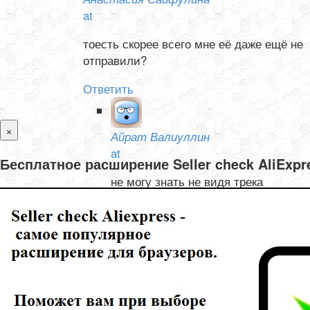
at
тоесть скорее всего мне её даже ещё не
отправили?
Ответить
×
Айрат Валиуллин
at
Бесплатное расширение Seller check AliExp
не могу знать не видя трека
Ответить
Олеся и Валентин Тишелович
at
не могу отследить товар с Али, не отслеживается