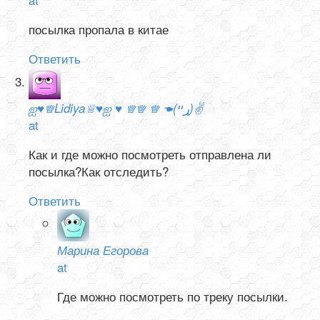
посылка пропала в китае
Ответить
ஐ♥♕Lidiya♕♥ஐ ♥ ♕♕ ♕ ☚(ړײ)✌
at
Как и где можно посмотреть отправлена ли
посылка?Как отследить?
Ответить
Марина Егорова
at
Где можно посмотреть по треку посылки.