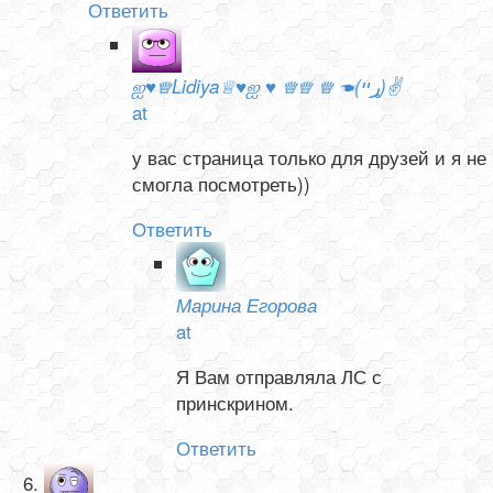
Ответить
ஐ♥♕Lidiya♕♥ஐ ♥ ♕♕ ♕ ☚(ړײ)✌
at
у вас страница только для друзей и я не
смогла посмотреть))
Ответить
Марина Егорова
at
Я Вам отправляла ЛС с
принскрином.
Ответить