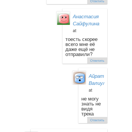
Ответить
Анастасия
Сайфулина
at
тоесть скорее
всего мне её
даже ещё не
отправили?
Ответить
Айрат
Валиуллин
at
не могу
знать не
видя
трека
Ответить