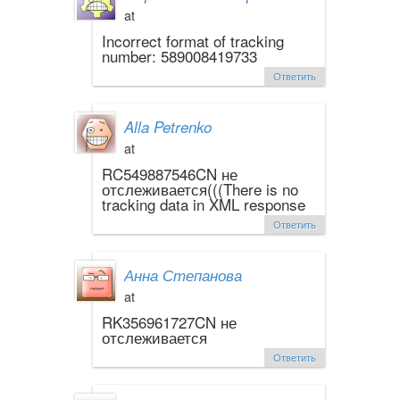
at
Incorrect format of tracking
number: 589008419733
Ответить
Alla Petrenko
at
RC549887546CN не
отслеживается(((There is no
tracking data in XML response
Ответить
Анна Степанова
at
RK356961727CN не
отслеживается
Ответить