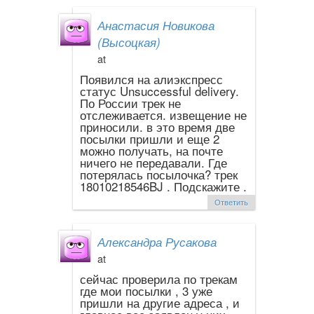
Анастасия Новикова
(Высоцкая)
at
Появился на алиэкспресс
статус Unsuccessful delivery.
По России трек не
отслеживается. извещение не
приносили. в это время две
посылки пришли и еще 2
можно получать, на почте
ничего не передавали. Где
потерялась посылочка? трек
18010218546BJ . Подскажите .
Ответить
Александра Русакова
at
сейчас проверила по трекам
где мои посылки , 3 уже
пришли на другие адреса , и