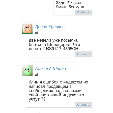
38дн 21часов
9мин. 5секунд
Ответить
Денис Куликов
at
две недели уже посылка
бьётся в Швейцарии. Что
делать? RS912214895CH
Ответить
Алексей Шандо
at
блин я ошибся с индексом но
написал продавцам в
сообщениях над товарами
свой настоящий индекс это
учтут ??
Ответить