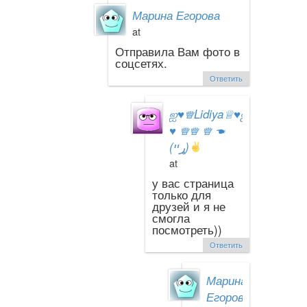
Марина Егорова
at
Отправила Вам фото в
соцсетях.
Ответить
ஐ
♥
♕Lidiya♕
♥
ஐ
♥
♕♕ ♕ ☚
(ړײ)
at
у вас страница
только для
друзей и я не
смогла
посмотреть))
Ответить
Марина
Егорова