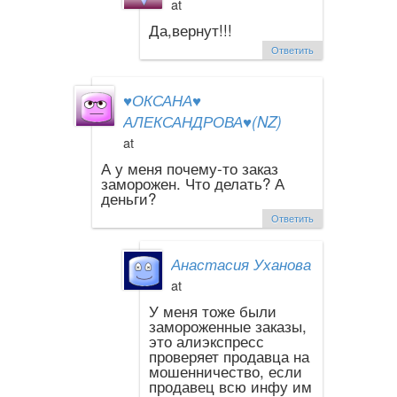
at
Да,вернут!!!
Ответить
♥ОКСАНА♥
АЛЕКСАНДРОВА♥(NZ)
at
А у меня почему-то заказ
заморожен. Что делать? А
деньги?
Ответить
Анастасия Уханова
at
У меня тоже были
замороженные заказы,
это алиэкспресс
проверяет продавца на
мошенничество, если
продавец всю инфу им