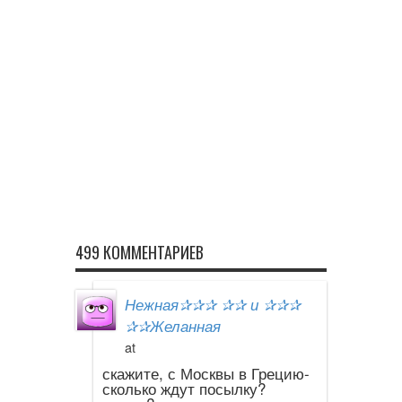
499 КОММЕНТАРИЕВ
Нежная✰✰✰ ✰✰ и ✰✰✰
✰✰Желанная
at
скажите, с Москвы в Грецию-
сколько ждут посылку?