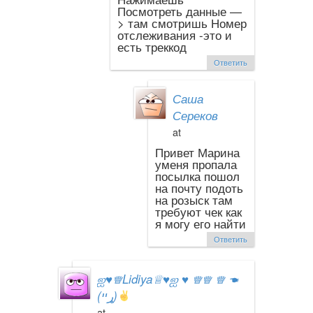
Посмотреть данные —
> там смотришь Номер
отслеживания -это и
есть треккод
Ответить
Саша
Сереков
at
Привет Марина
уменя пропала
посылка пошол
на почту подоть
на розыск там
требуют чек как
я могу его найти
Ответить
ஐ
♥
♕Lidiya♕
♥
ஐ
♥
♕♕ ♕ ☚
(ړײ)
at