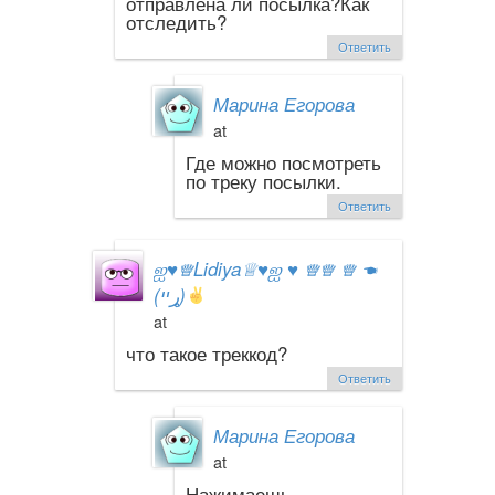
отправлена ли посылка?Как
отследить?
Ответить
Марина Егорова
at
Где можно посмотреть
по треку посылки.
Ответить
ஐ
♥
♕Lidiya♕
♥
ஐ
♥
♕♕ ♕ ☚
(ړײ)
at
что такое треккод?
Ответить
Марина Егорова
at
Нажимаешь