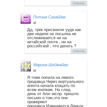
Ответить
Полина Сагайдак
at
Дд, трек присвоили ууде как
две недели но посылка не
отслеживается ни на
китайской почте , ни на
российской , что делать ?
Ответить
Марина Шеймайер
at
Я тоже попала на левого
продавца.Через виртуального
агента начала клацать по
всем кнопкам. На след.
день от Али-экспр. пришло
письмо о том,что они
проверяют
продавца.Извиняются.Деньги