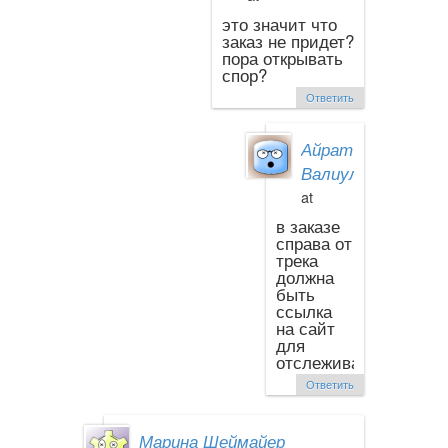
это значит что
заказ не придет?
пора открывать
спор?
Ответить
Айрат
Валиуллин
at
в заказе
справа от
трека
должна
быть
ссылка
на сайт
для
отслеживания
Ответить
Марина Шеймайер