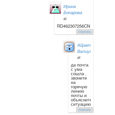
Ирина
Бочарова
at
RD462307256CN
Ответить
Айрат
Валиуллин
at
да почта
с ума
сошла .
звоните
на
горячую
линию
почты и
объясните
ситуацию
Ответить