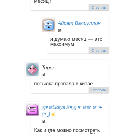
месяц?
Ответить
Айрат Валиуллин
at
я думаю месяц — это
максимум
Ответить
Triper
at
посылка пропала в китае
Ответить
ஐ
♥
♕Lidiya♕
♥
ஐ
♥
♕♕ ♕ ☚
(ړײ)
at
Как и где можно посмотреть