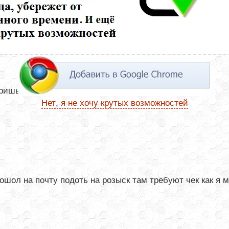
шь Номер отслеживания -это и есть треккод
Нет, я не хочу крутых возможностей
шол на почту подоть на розыск там требуют чек как я м