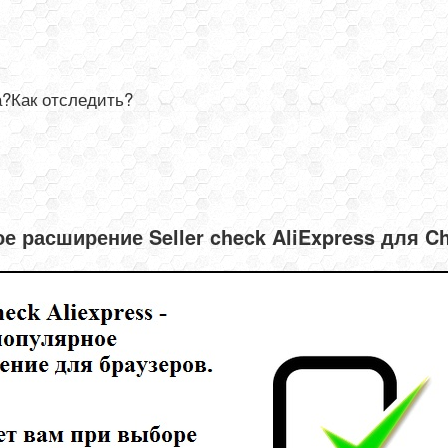
а?Как отследить?
е расширение Seller check AliExpress для C