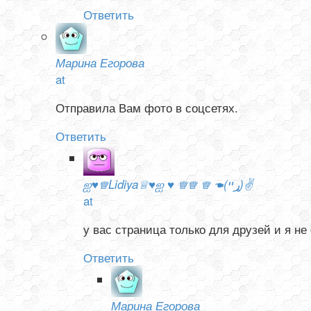
Ответить
Марина Егорова
at
Отправила Вам фото в соцсетях.
Ответить
ஐ♥♕Lidiya♕♥ஐ ♥ ♕♕ ♕ ☚(ړײ)✌
at
у вас страница только для друзей и я не
Ответить
Марина Егорова