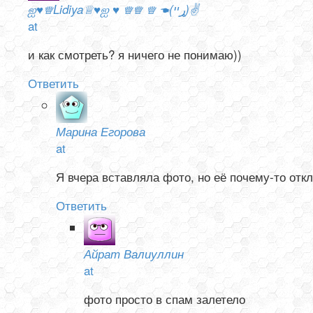
ஐ♥♕Lidiya♕♥ஐ ♥ ♕♕ ♕ ☚(ړײ)✌
at
и как смотреть? я ничего не понимаю))
Ответить
Марина Егорова
at
Я вчера вставляла фото, но её почему-то отк
Ответить
Айрат Валиуллин
at
фото просто в спам залетело