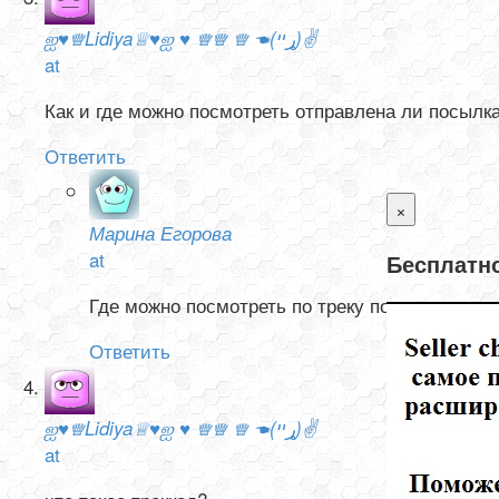
ஐ♥♕Lidiya♕♥ஐ ♥ ♕♕ ♕ ☚(ړײ)✌
at
Как и где можно посмотреть отправлена ли посылк
Ответить
×
Марина Егорова
at
Бесплатно
Где можно посмотреть по треку посылки.
Ответить
ஐ♥♕Lidiya♕♥ஐ ♥ ♕♕ ♕ ☚(ړײ)✌
at