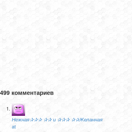
499 комментариев
Нежная✰✰✰ ✰✰ и ✰✰✰ ✰✰Желанная
at