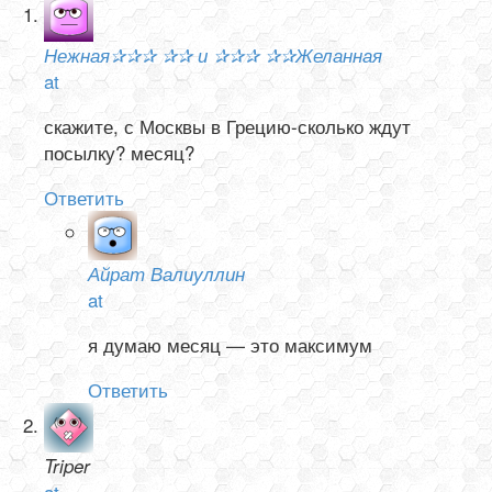
Нежная✰✰✰ ✰✰ и ✰✰✰ ✰✰Желанная
at
скажите, с Москвы в Грецию-сколько ждут
посылку? месяц?
Ответить
Айрат Валиуллин
at
я думаю месяц — это максимум
Ответить
Triper
at