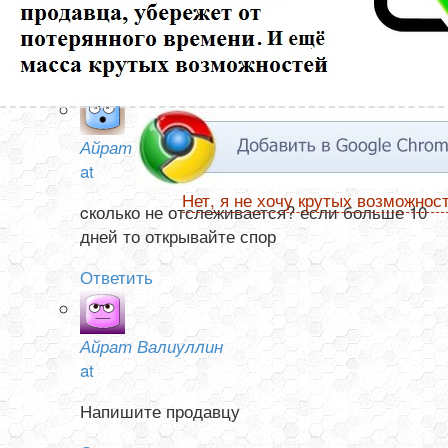
ни в Китае, не а России. Посылка от 13 ноября. Как
узнать она отправлена или нет?
Ответить
Айрат Валиуллин
at
Нет, я не хочу крутых возможнос
cколько не отслеживается? если больше 10
дней то открывайте спор
Ответить
Айрат Валиуллин
at
Напишите продавцу