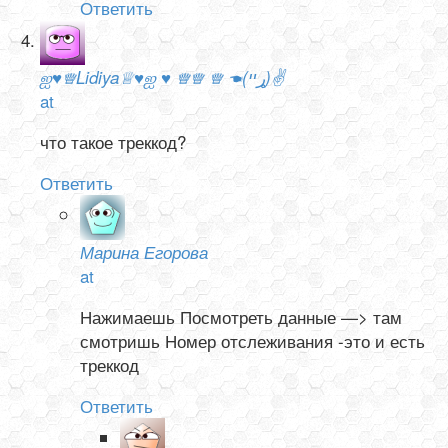
Ответить
ஐ♥♕Lidiya♕♥ஐ ♥ ♕♕ ♕ ☚(ړײ)✌
at
что такое треккод?
Ответить
Марина Егорова
at
Нажимаешь Посмотреть данные —> там
смотришь Номер отслеживания -это и есть
треккод
Ответить