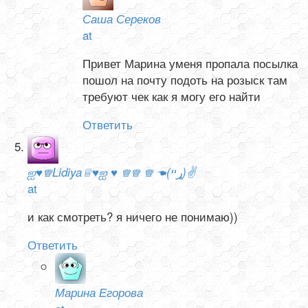
Саша Сереков
at
Привет Марина уменя пропала посылка
пошол на почту подоть на розыск там
требуют чек как я могу его найти
Ответить
ஐ♥♕Lidiya♕♥ஐ ♥ ♕♕ ♕ ☚(ړײ)✌
at
и как смотреть? я ничего не понимаю))
Ответить
Марина Егорова