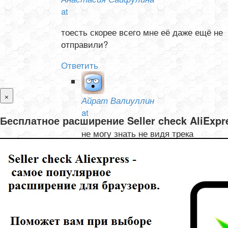
at
тоесть скорее всего мне её даже ещё не
отправили?
Ответить
×
Айрат Валиуллин
at
Бесплатное расширение Seller check AliExp
не могу знать не видя трека
Ответить
Олеся и Валентин Тишелович
at
не могу отследить товар с Али, не отслеживается