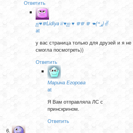
Ответить
ஐ♥♕Lidiya♕♥ஐ ♥ ♕♕ ♕ ☚(ړײ)✌
at
у вас страница только для друзей и я не
смогла посмотреть))
Ответить
Марина Егорова
at
Я Вам отправляла ЛС с
принскрином.
Ответить