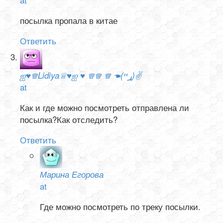
посылка пропала в китае
Ответить
ஐ♥♕Lidiya♕♥ஐ ♥ ♕♕ ♕ ☚(ړײ)✌
at
Как и где можно посмотреть отправлена ли
посылка?Как отследить?
Ответить
Марина Егорова
at
Где можно посмотреть по треку посылки.