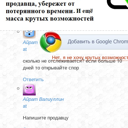
ни в Китае, не а России. Посылка от 13 ноября. Как
узнать она отправлена или нет?
Ответить
Айрат Валиуллин
at
Нет, я не хочу крутых возможнос
cколько не отслеживается? если больше 10
дней то открывайте спор
Ответить
Айрат Валиуллин
at
Напишите продавцу