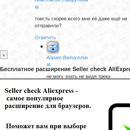
at
тоесть скорее всего мне её даже ещё не
отправили?
Ответить
×
Айрат Валиуллин
at
Бесплатное расширение Seller check AliExp
не могу знать не видя трека
Ответить
Олеся и Валентин Тишелович
at
не могу отследить товар с Али, не отслеживается