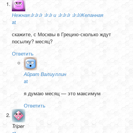
Нежная✰✰✰ ✰✰ и ✰✰✰ ✰✰Желанная
at
скажите, с Москвы в Грецию-сколько ждут
посылку? месяц?
Ответить
Айрат Валиуллин
at
я думаю месяц — это максимум
Ответить
Triper
at