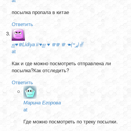
посылка пропала в китае
Ответить
ஐ♥♕Lidiya♕♥ஐ ♥ ♕♕ ♕ ☚(ړײ)✌
at
Как и где можно посмотреть отправлена ли
посылка?Как отследить?
Ответить
Марина Егорова
at
Где можно посмотреть по треку посылки.