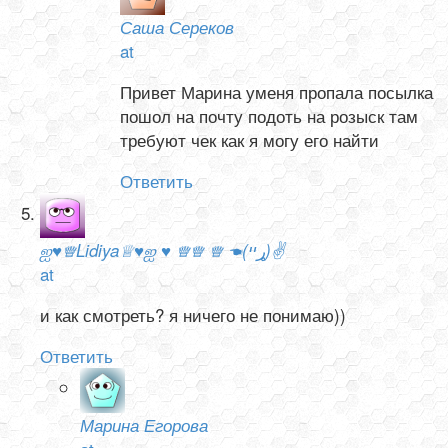
Саша Сереков
at
Привет Марина уменя пропала посылка
пошол на почту подоть на розыск там
требуют чек как я могу его найти
Ответить
ஐ♥♕Lidiya♕♥ஐ ♥ ♕♕ ♕ ☚(ړײ)✌
at
и как смотреть? я ничего не понимаю))
Ответить
Марина Егорова