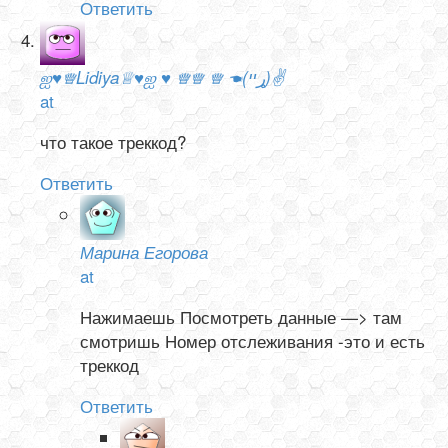
Ответить
ஐ♥♕Lidiya♕♥ஐ ♥ ♕♕ ♕ ☚(ړײ)✌
at
что такое треккод?
Ответить
Марина Егорова
at
Нажимаешь Посмотреть данные —> там
смотришь Номер отслеживания -это и есть
треккод
Ответить