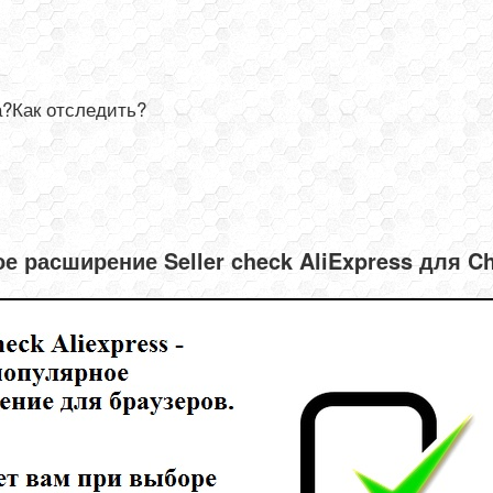
а?Как отследить?
е расширение Seller check AliExpress для C