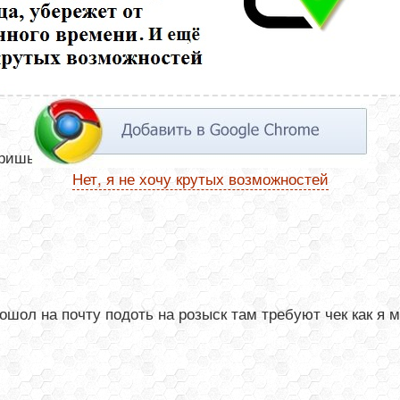
шь Номер отслеживания -это и есть треккод
Нет, я не хочу крутых возможностей
шол на почту подоть на розыск там требуют чек как я м