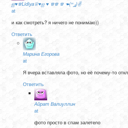
ஐ♥♕Lidiya♕♥ஐ ♥ ♕♕ ♕ ☚(ړײ)✌
at
и как смотреть? я ничего не понимаю))
Ответить
Марина Егорова
at
Я вчера вставляла фото, но её почему-то отк
Ответить
Айрат Валиуллин
at
фото просто в спам залетело