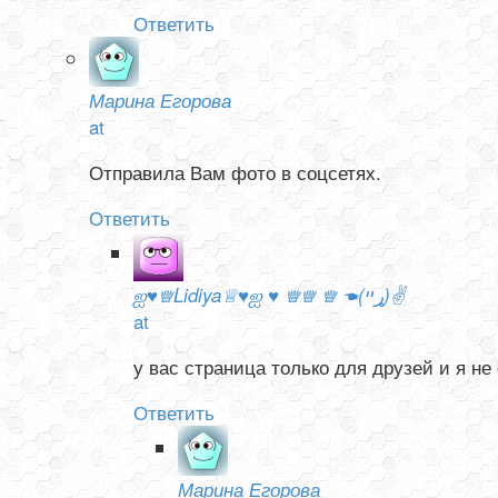
Ответить
Марина Егорова
at
Отправила Вам фото в соцсетях.
Ответить
ஐ♥♕Lidiya♕♥ஐ ♥ ♕♕ ♕ ☚(ړײ)✌
at
у вас страница только для друзей и я не
Ответить
Марина Егорова