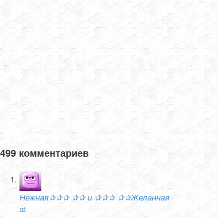
499 комментариев
Нежная✰✰✰ ✰✰ и ✰✰✰ ✰✰Желанная
at