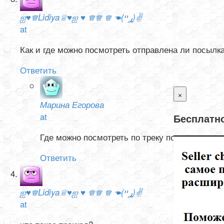
ஐ♥♕Lidiya♕♥ஐ ♥ ♕♕ ♕ ☚(ړײ)✌
at
Как и где можно посмотреть отправлена ли посылк
Ответить
×
Марина Егорова
at
Бесплатно
Где можно посмотреть по треку посылки.
Ответить
ஐ♥♕Lidiya♕♥ஐ ♥ ♕♕ ♕ ☚(ړײ)✌
at