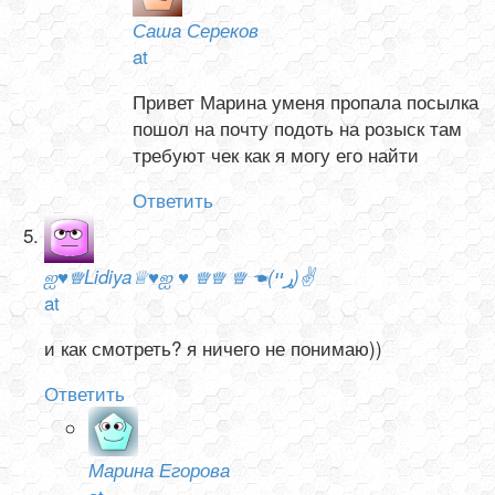
Саша Сереков
at
Привет Марина уменя пропала посылка
пошол на почту подоть на розыск там
требуют чек как я могу его найти
Ответить
ஐ♥♕Lidiya♕♥ஐ ♥ ♕♕ ♕ ☚(ړײ)✌
at
и как смотреть? я ничего не понимаю))
Ответить
Марина Егорова