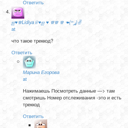
Ответить
ஐ♥♕Lidiya♕♥ஐ ♥ ♕♕ ♕ ☚(ړײ)✌
at
что такое треккод?
Ответить
Марина Егорова
at
Нажимаешь Посмотреть данные —> там
смотришь Номер отслеживания -это и есть
треккод
Ответить