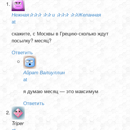
Нежная✰✰✰ ✰✰ и ✰✰✰ ✰✰Желанная
at
скажите, с Москвы в Грецию-сколько ждут
посылку? месяц?
Ответить
Айрат Валиуллин
at
я думаю месяц — это максимум
Ответить
Triper
at