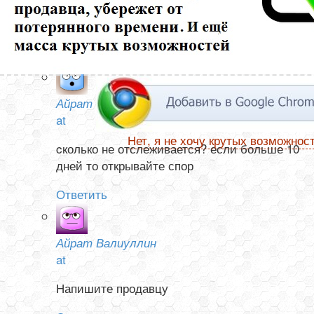
ни в Китае, не а России. Посылка от 13 ноября. Как
узнать она отправлена или нет?
Ответить
Айрат Валиуллин
at
Нет, я не хочу крутых возможнос
cколько не отслеживается? если больше 10
дней то открывайте спор
Ответить
Айрат Валиуллин
at
Напишите продавцу