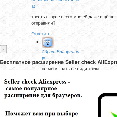
at
тоесть скорее всего мне её даже ещё не
отправили?
Ответить
×
Айрат Валиуллин
at
Бесплатное расширение Seller check AliExp
не могу знать не видя трека
Ответить
Олеся и Валентин Тишелович
at
не могу отследить товар с Али, не отслеживается