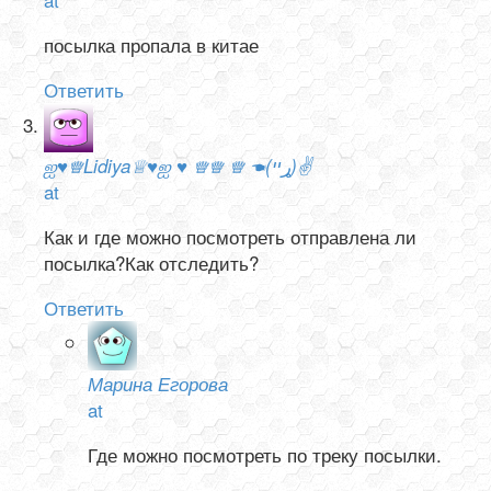
посылка пропала в китае
Ответить
ஐ♥♕Lidiya♕♥ஐ ♥ ♕♕ ♕ ☚(ړײ)✌
at
Как и где можно посмотреть отправлена ли
посылка?Как отследить?
Ответить
Марина Егорова
at
Где можно посмотреть по треку посылки.