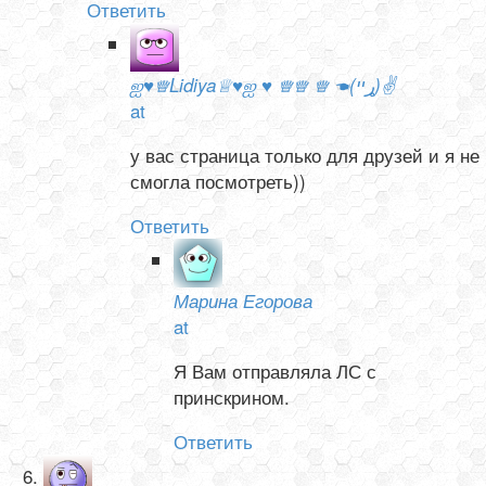
Ответить
ஐ♥♕Lidiya♕♥ஐ ♥ ♕♕ ♕ ☚(ړײ)✌
at
у вас страница только для друзей и я не
смогла посмотреть))
Ответить
Марина Егорова
at
Я Вам отправляла ЛС с
принскрином.
Ответить