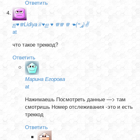
Ответить
ஐ♥♕Lidiya♕♥ஐ ♥ ♕♕ ♕ ☚(ړײ)✌
at
что такое треккод?
Ответить
Марина Егорова
at
Нажимаешь Посмотреть данные —> там
смотришь Номер отслеживания -это и есть
треккод
Ответить