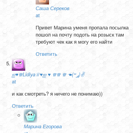
Саша Сереков
at
Привет Марина уменя пропала посылка
пошол на почту подоть на розыск там
требуют чек как я могу его найти
Ответить
ஐ♥♕Lidiya♕♥ஐ ♥ ♕♕ ♕ ☚(ړײ)✌
at
и как смотреть? я ничего не понимаю))
Ответить
Марина Егорова