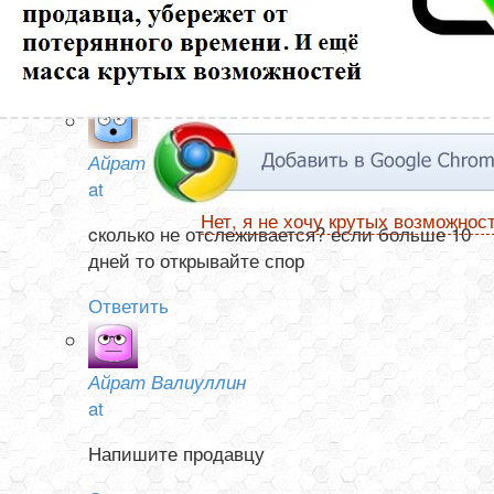
ни в Китае, не а России. Посылка от 13 ноября. Как
узнать она отправлена или нет?
Ответить
Айрат Валиуллин
at
Нет, я не хочу крутых возможнос
cколько не отслеживается? если больше 10
дней то открывайте спор
Ответить
Айрат Валиуллин
at
Напишите продавцу