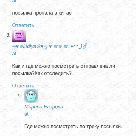
посылка пропала в китае
Ответить
ஐ♥♕Lidiya♕♥ஐ ♥ ♕♕ ♕ ☚(ړײ)✌
at
Как и где можно посмотреть отправлена ли
посылка?Как отследить?
Ответить
Марина Егорова
at
Где можно посмотреть по треку посылки.