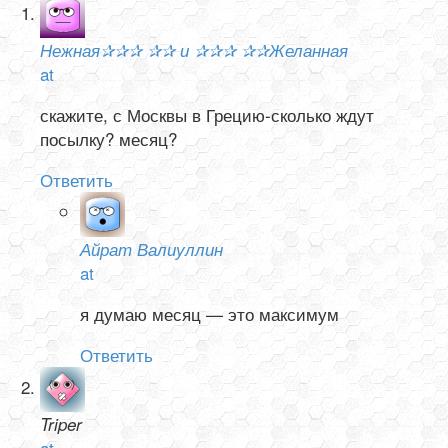
Нежная✰✰✰ ✰✰ и ✰✰✰ ✰✰Желанная
at
скажите, с Москвы в Грецию-сколько ждут
посылку? месяц?
Ответить
Айрат Валиуллин
at
я думаю месяц — это максимум
Ответить
Triper
at