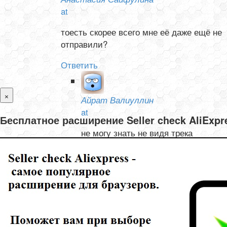
at
тоесть скорее всего мне её даже ещё не
отправили?
Ответить
×
Айрат Валиуллин
at
Бесплатное расширение Seller check AliExp
не могу знать не видя трека
Ответить
Олеся и Валентин Тишелович
at
не могу отследить товар с Али, не отслеживается