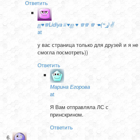
Ответить
ஐ♥♕Lidiya♕♥ஐ ♥ ♕♕ ♕ ☚(ړײ)✌
at
у вас страница только для друзей и я не
смогла посмотреть))
Ответить
Марина Егорова
at
Я Вам отправляла ЛС с
принскрином.
Ответить