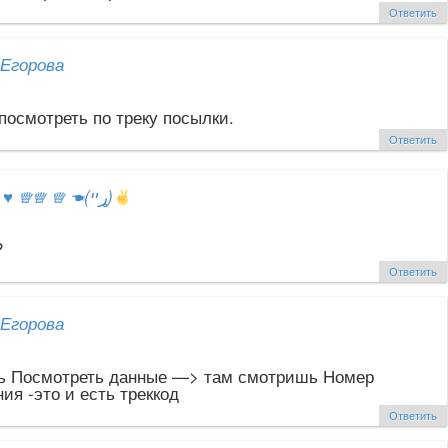
Ответить
Егорова
посмотреть по треку посылки.
Ответить
ஐ
♥
♕♕ ♕ ☚(ړײ)
?
Ответить
Егорова
 Посмотреть данные —> там смотришь Номер
ия -это и есть треккод
Ответить