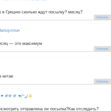
ы в Грецию-сколько ждут посылку? месяц?
Ответить
Валиуллин
есяц — это максимум
Ответить
в китае
Ответить
ஐ
♥
♕♕ ♕ ☚(ړײ)
посмотреть отправлена ли посылка?Как отследить?