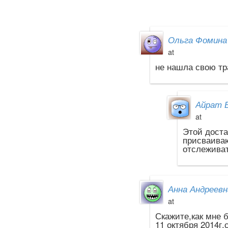
Ольга Фомина
at
не нашла свою тр
Айрат 
at
Этой доста
присваиваю
отслеживат
Анна Андреевн
at
Скажите,как мне 
11 октября 2014г.