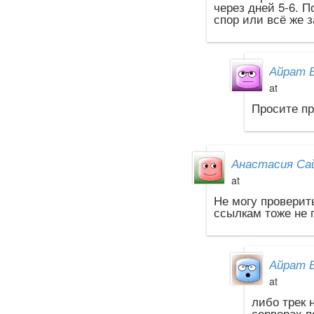
через дней 5-6. 
спор или всё же 
Айрат 
at
Просите п
Анастасия Са
at
Не могу проверит
ссылкам тоже не 
Айрат 
at
либо трек 
серверах п