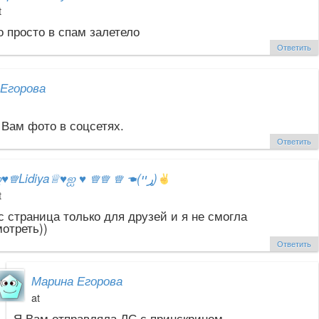
t
 просто в спам залетело
Ответить
Егорова
Вам фото в соцсетях.
Ответить
ஐ
♥
♕Lidiya♕
♥
ஐ
♥
♕♕ ♕ ☚(ړײ)
t
с страница только для друзей и я не смогла
отреть))
Ответить
Марина Егорова
at
Я Вам отправляла ЛС с принскрином.