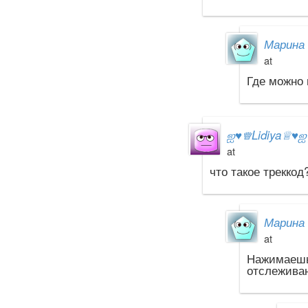
Марина 
at
Где можно 
ஐ
♥
♕Lidiya♕
♥
at
что такое треккод
Марина 
at
Нажимаешь
отслеживан