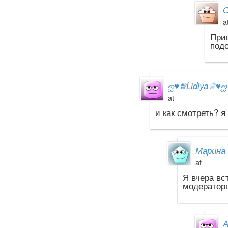
С
a
При
подо
ஐ
♥
♕Lidiya♕
♥
at
и как смотреть? я
Марина 
at
Я вчера вс
модераторы
А