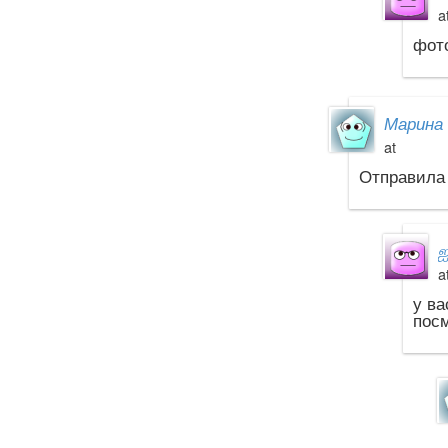
a
фото
Марина 
at
Отправила 
a
у ва
посм