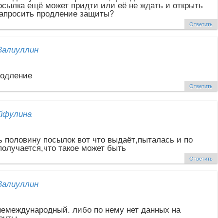
Посылка ещё может придти или её не ждать и открыть
запросить продление защиты?
Ответить
Валиуллин
родление
Ответить
йфулина
ь половину посылок вот что выдаёт,пыталась и по
получается,что такое может быть
Ответить
Валиуллин
немеждународный. либо по нему нет данных на
очты