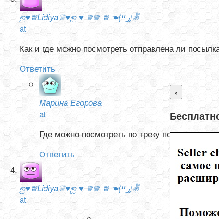
ஐ♥♕Lidiya♕♥ஐ ♥ ♕♕ ♕ ☚(ړײ)✌
at
Как и где можно посмотреть отправлена ли посылк
Ответить
×
Марина Егорова
at
Бесплатно
Где можно посмотреть по треку посылки.
Ответить
ஐ♥♕Lidiya♕♥ஐ ♥ ♕♕ ♕ ☚(ړײ)✌
at