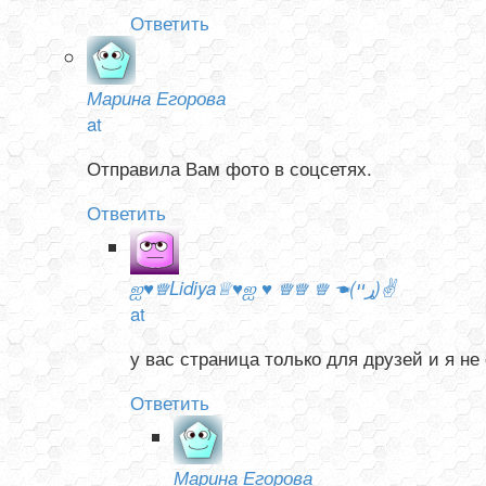
Ответить
Марина Егорова
at
Отправила Вам фото в соцсетях.
Ответить
ஐ♥♕Lidiya♕♥ஐ ♥ ♕♕ ♕ ☚(ړײ)✌
at
у вас страница только для друзей и я не
Ответить
Марина Егорова