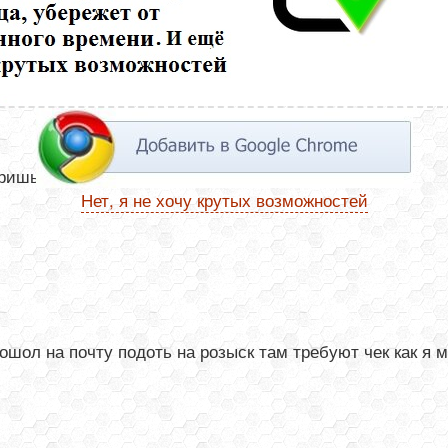
шь Номер отслеживания -это и есть треккод
Нет, я не хочу крутых возможностей
шол на почту подоть на розыск там требуют чек как я м