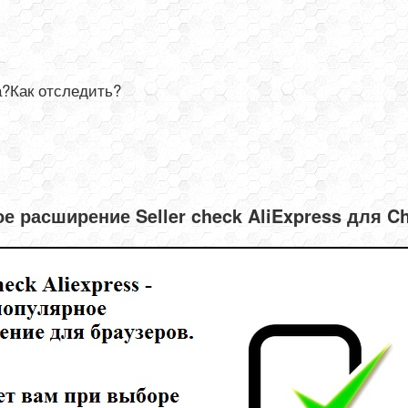
а?Как отследить?
е расширение Seller check AliExpress для C