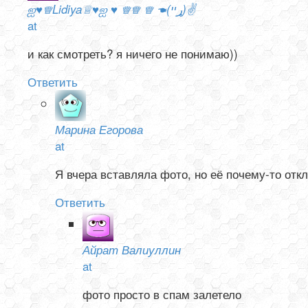
ஐ♥♕Lidiya♕♥ஐ ♥ ♕♕ ♕ ☚(ړײ)✌
at
и как смотреть? я ничего не понимаю))
Ответить
Марина Егорова
at
Я вчера вставляла фото, но её почему-то отк
Ответить
Айрат Валиуллин
at
фото просто в спам залетело