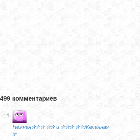
499 комментариев
Нежная✰✰✰ ✰✰ и ✰✰✰ ✰✰Желанная
at