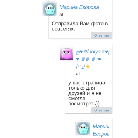
Марина Егорова
at
Отправила Вам фото в
соцсетях.
Ответить
ஐ
♥
♕Lidiya♕
♥
ஐ
♥
♕♕ ♕ ☚
(ړײ)
at
у вас страница
только для
друзей и я не
смогла
посмотреть))
Ответить
Марина
Егорова