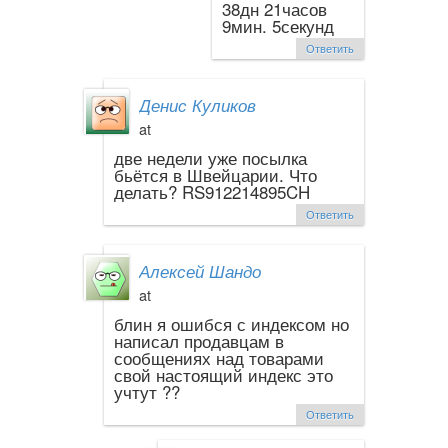
38дн 21часов
9мин. 5секунд
Ответить
Денис Куликов
at
две недели уже посылка
бьётся в Швейцарии. Что
делать? RS912214895CH
Ответить
Алексей Шандо
at
блин я ошибся с индексом но
написал продавцам в
сообщениях над товарами
свой настоящий индекс это
учтут ??
Ответить