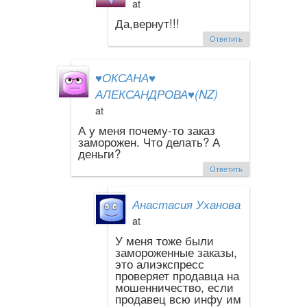
at
Да,вернут!!!
Ответить
♥ОКСАНА♥
АЛЕКСАНДРОВА♥(NZ)
at
А у меня почему-то заказ
заморожен. Что делать? А
деньги?
Ответить
Анастасия Уханова
at
У меня тоже были
замороженные заказы,
это алиэкспресс
проверяет продавца на
мошенничество, если
продавец всю инфу им