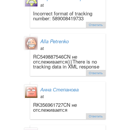
at
Incorrect format of tracking
number: 589008419733
Ответить
Alla Petrenko
at
RC549887546CN не
отслеживается(((There is no
tracking data in XML response
Ответить
Анна Степанова
at
RK356961727CN не
отслеживается
Ответить