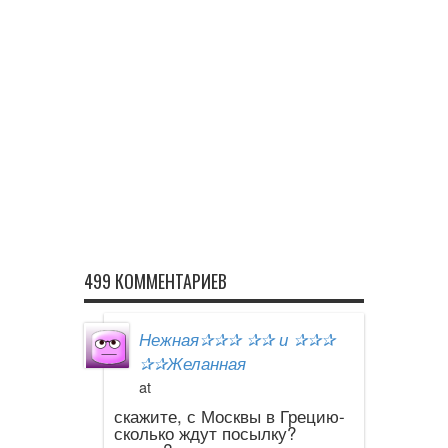
499 КОММЕНТАРИЕВ
Нежная✰✰✰ ✰✰ и ✰✰✰
✰✰Желанная
at
скажите, с Москвы в Грецию-
сколько ждут посылку?