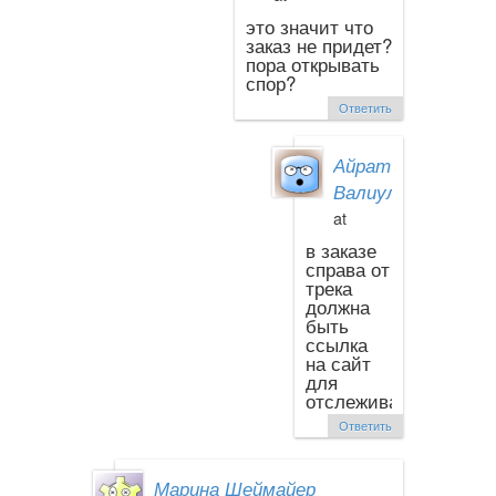
это значит что
заказ не придет?
пора открывать
спор?
Ответить
Айрат
Валиуллин
at
в заказе
справа от
трека
должна
быть
ссылка
на сайт
для
отслеживания
Ответить
Марина Шеймайер