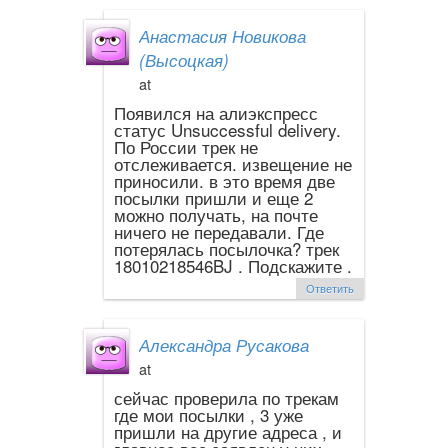
Анастасия Новикова
(Высоцкая)
at
Появился на алиэкспресс
статус Unsuccessful delivery.
По России трек не
отслеживается. извещение не
приносили. в это время две
посылки пришли и еще 2
можно получать, на почте
ничего не передавали. Где
потерялась посылочка? трек
18010218546BJ . Подскажите .
Ответить
Александра Русакова
at
сейчас проверила по трекам
где мои посылки , 3 уже
пришли на другие адреса , и