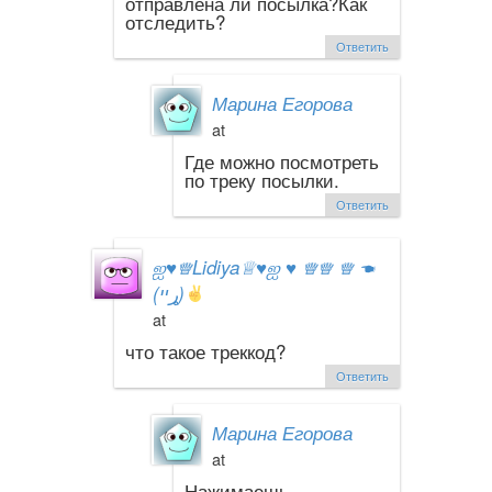
отправлена ли посылка?Как
отследить?
Ответить
Марина Егорова
at
Где можно посмотреть
по треку посылки.
Ответить
ஐ
♥
♕Lidiya♕
♥
ஐ
♥
♕♕ ♕ ☚
(ړײ)
at
что такое треккод?
Ответить
Марина Егорова
at
Нажимаешь