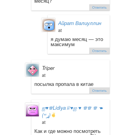
месяц?
Ответить
Айрат Валиуллин
at
я думаю месяц — это
максимум
Ответить
Triper
at
посылка пропала в китае
Ответить
ஐ
♥
♕Lidiya♕
♥
ஐ
♥
♕♕ ♕ ☚
(ړײ)
at
Как и где можно посмотреть