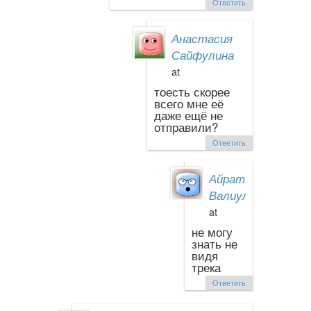
Ответить
Анастасия
Сайфулина
at
тоесть скорее
всего мне её
даже ещё не
отправили?
Ответить
Айрат
Валиуллин
at
не могу
знать не
видя
трека
Ответить