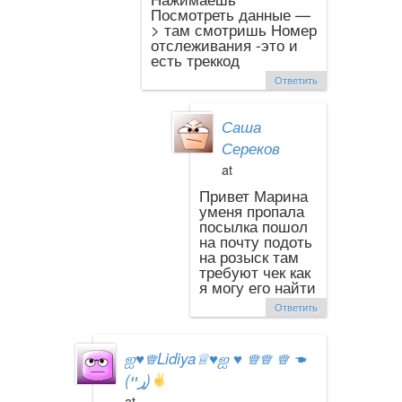
Посмотреть данные —
> там смотришь Номер
отслеживания -это и
есть треккод
Ответить
Саша
Сереков
at
Привет Марина
уменя пропала
посылка пошол
на почту подоть
на розыск там
требуют чек как
я могу его найти
Ответить
ஐ
♥
♕Lidiya♕
♥
ஐ
♥
♕♕ ♕ ☚
(ړײ)
at