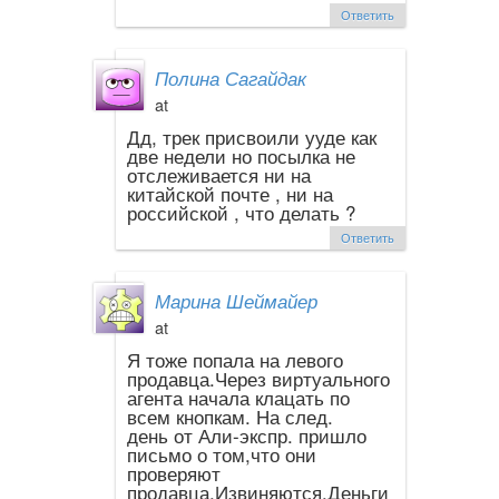
Ответить
Полина Сагайдак
at
Дд, трек присвоили ууде как
две недели но посылка не
отслеживается ни на
китайской почте , ни на
российской , что делать ?
Ответить
Марина Шеймайер
at
Я тоже попала на левого
продавца.Через виртуального
агента начала клацать по
всем кнопкам. На след.
день от Али-экспр. пришло
письмо о том,что они
проверяют
продавца.Извиняются.Деньги