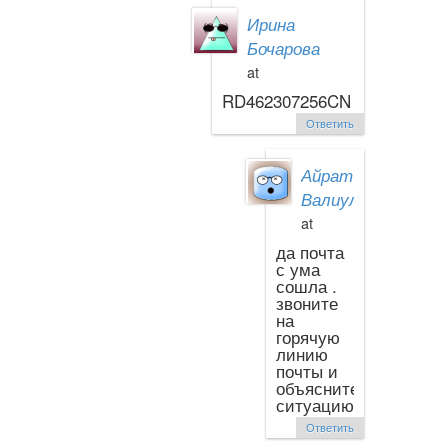
Ирина
Бочарова
at
RD462307256CN
Ответить
Айрат
Валиуллин
at
да почта
с ума
сошла .
звоните
на
горячую
линию
почты и
объясните
ситуацию
Ответить