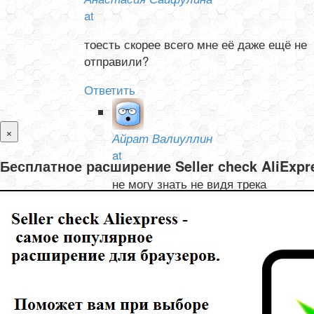
at
тоесть скорее всего мне её даже ещё не
отправили?
Ответить
×
Айрат Валиуллин
at
Бесплатное расширение Seller check AliExp
не могу знать не видя трека
Ответить
Олеся и Валентин Тишелович
at
не могу отследить товар с Али, не отслеживается