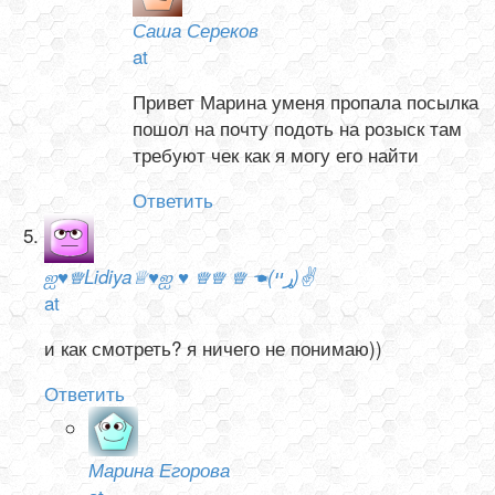
Саша Сереков
at
Привет Марина уменя пропала посылка
пошол на почту подоть на розыск там
требуют чек как я могу его найти
Ответить
ஐ♥♕Lidiya♕♥ஐ ♥ ♕♕ ♕ ☚(ړײ)✌
at
и как смотреть? я ничего не понимаю))
Ответить
Марина Егорова