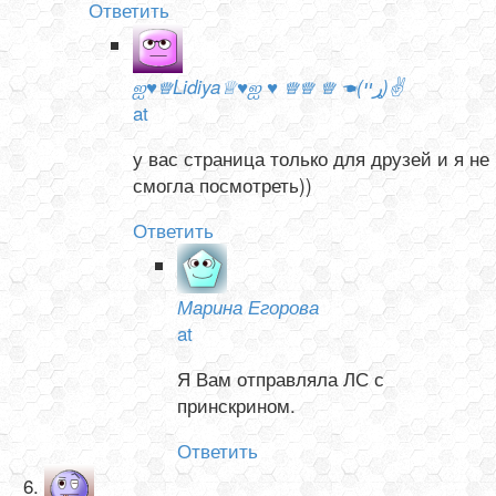
Ответить
ஐ♥♕Lidiya♕♥ஐ ♥ ♕♕ ♕ ☚(ړײ)✌
at
у вас страница только для друзей и я не
смогла посмотреть))
Ответить
Марина Егорова
at
Я Вам отправляла ЛС с
принскрином.
Ответить