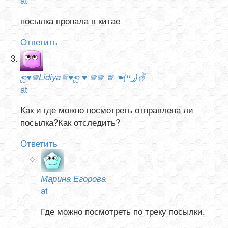
посылка пропала в китае
Ответить
ஐ♥♕Lidiya♕♥ஐ ♥ ♕♕ ♕ ☚(ړײ)✌
at
Как и где можно посмотреть отправлена ли
посылка?Как отследить?
Ответить
Марина Егорова
at
Где можно посмотреть по треку посылки.