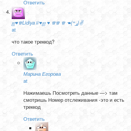
Ответить
ஐ♥♕Lidiya♕♥ஐ ♥ ♕♕ ♕ ☚(ړײ)✌
at
что такое треккод?
Ответить
Марина Егорова
at
Нажимаешь Посмотреть данные —> там
смотришь Номер отслеживания -это и есть
треккод
Ответить