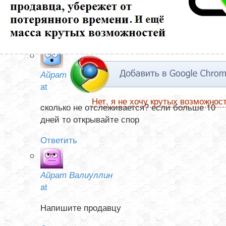
ни в Китае, не а России. Посылка от 13 ноября. Как
узнать она отправлена или нет?
Ответить
Айрат Валиуллин
at
Нет, я не хочу крутых возможнос
cколько не отслеживается? если больше 10
дней то открывайте спор
Ответить
Айрат Валиуллин
at
Напишите продавцу