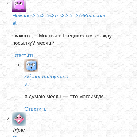
Нежная✰✰✰ ✰✰ и ✰✰✰ ✰✰Желанная
at
скажите, с Москвы в Грецию-сколько ждут
посылку? месяц?
Ответить
Айрат Валиуллин
at
я думаю месяц — это максимум
Ответить
Triper
at