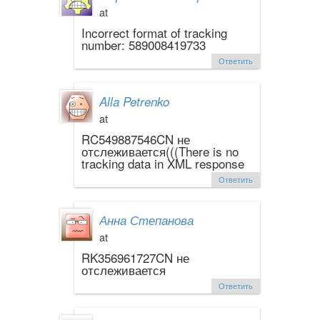
at
Incorrect format of tracking
number: 589008419733
Ответить
Alla Petrenko
at
RC549887546CN не
отслеживается(((There is no
tracking data in XML response
Ответить
Анна Степанова
at
RK356961727CN не
отслеживается
Ответить