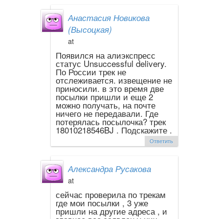
Анастасия Новикова
(Высоцкая)
at
Появился на алиэкспресс
статус Unsuccessful delivery.
По России трек не
отслеживается. извещение не
приносили. в это время две
посылки пришли и еще 2
можно получать, на почте
ничего не передавали. Где
потерялась посылочка? трек
18010218546BJ . Подскажите .
Ответить
Александра Русакова
at
сейчас проверила по трекам
где мои посылки , 3 уже
пришли на другие адреса , и