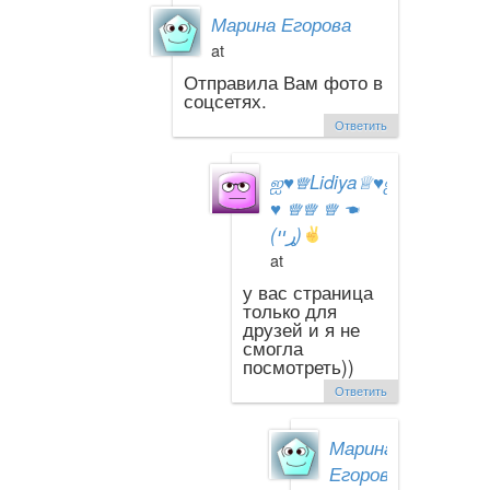
Марина Егорова
at
Отправила Вам фото в
соцсетях.
Ответить
ஐ
♥
♕Lidiya♕
♥
ஐ
♥
♕♕ ♕ ☚
(ړײ)
at
у вас страница
только для
друзей и я не
смогла
посмотреть))
Ответить
Марина
Егорова