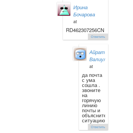
Ирина
Бочарова
at
RD462307256CN
Ответить
Айрат
Валиуллин
at
да почта
с ума
сошла .
звоните
на
горячую
линию
почты и
объясните
ситуацию
Ответить