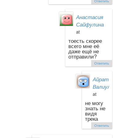
Ответить
Анастасия
Сайфулина
at
тоесть скорее
всего мне её
даже ещё не
отправили?
Ответить
Айрат
Валиуллин
at
не могу
знать не
видя
трека
Ответить