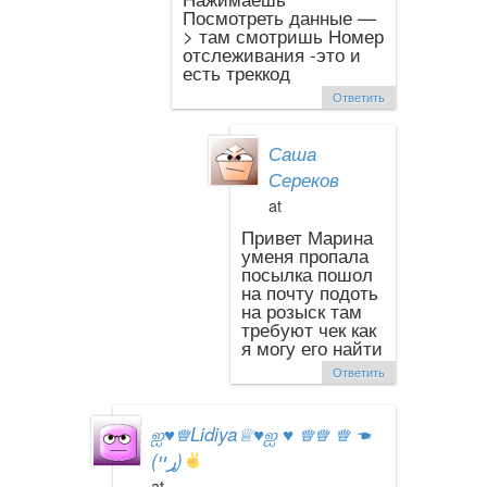
Посмотреть данные —
> там смотришь Номер
отслеживания -это и
есть треккод
Ответить
Саша
Сереков
at
Привет Марина
уменя пропала
посылка пошол
на почту подоть
на розыск там
требуют чек как
я могу его найти
Ответить
ஐ
♥
♕Lidiya♕
♥
ஐ
♥
♕♕ ♕ ☚
(ړײ)
at