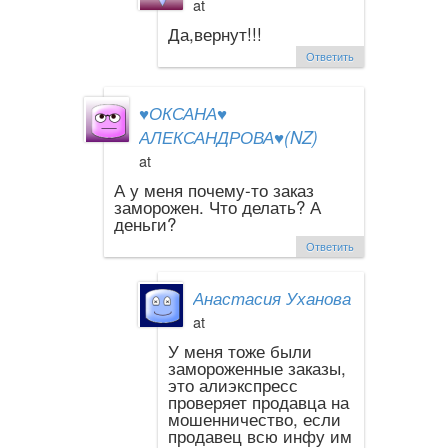
at
Да,вернут!!!
Ответить
♥ОКСАНА♥
АЛЕКСАНДРОВА♥(NZ)
at
А у меня почему-то заказ
заморожен. Что делать? А
деньги?
Ответить
Анастасия Уханова
at
У меня тоже были
замороженные заказы,
это алиэкспресс
проверяет продавца на
мошенничество, если
продавец всю инфу им