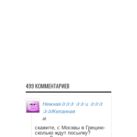
499 КОММЕНТАРИЕВ
Нежная✰✰✰ ✰✰ и ✰✰✰
✰✰Желанная
at
скажите, с Москвы в Грецию-
сколько ждут посылку?