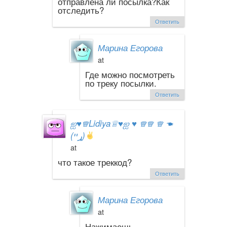
отправлена ли посылка?Как
отследить?
Ответить
Марина Егорова
at
Где можно посмотреть
по треку посылки.
Ответить
ஐ
♥
♕Lidiya♕
♥
ஐ
♥
♕♕ ♕ ☚
(ړײ)
at
что такое треккод?
Ответить
Марина Егорова
at
Нажимаешь