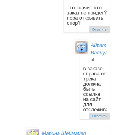
это значит что
заказ не придет?
пора открывать
спор?
Ответить
Айрат
Валиуллин
at
в заказе
справа от
трека
должна
быть
ссылка
на сайт
для
отслеживания
Ответить
Марина Шеймайер