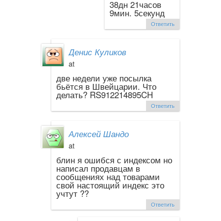
38дн 21часов
9мин. 5секунд
Ответить
Денис Куликов
at
две недели уже посылка
бьётся в Швейцарии. Что
делать? RS912214895CH
Ответить
Алексей Шандо
at
блин я ошибся с индексом но
написал продавцам в
сообщениях над товарами
свой настоящий индекс это
учтут ??
Ответить