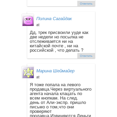
Ответить
Полина Сагайдак
at
Дд, трек присвоили ууде как
две недели но посылка не
отслеживается ни на
китайской почте , ни на
российской , что делать ?
Ответить
Марина Шеймайер
at
Я тоже попала на левого
продавца.Через виртуального
агента начала клацать по
всем кнопкам. На след.
день от Али-экспр. пришло
письмо о том,что они
проверяют
продавца.Извиняются.Деньги