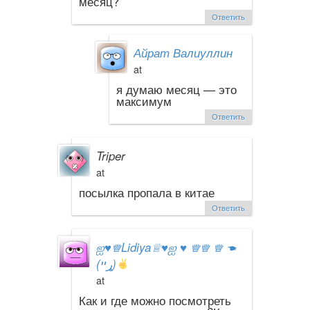
месяц?
Ответить
Айрат Валиуллин
at
я думаю месяц — это
максимум
Ответить
Triper
at
посылка пропала в китае
Ответить
ஐ
♥
♕Lidiya♕
♥
ஐ
♥
♕♕ ♕ ☚
(ړײ)
at
Как и где можно посмотреть