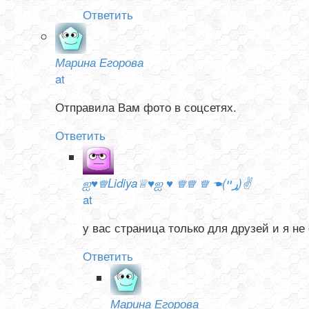
Ответить
Марина Егорова
at
Отправила Вам фото в соцсетях.
Ответить
ஐ♥♕Lidiya♕♥ஐ ♥ ♕♕ ♕ ☚(ړײ)✌
at
у вас страница только для друзей и я не
Ответить
Марина Егорова