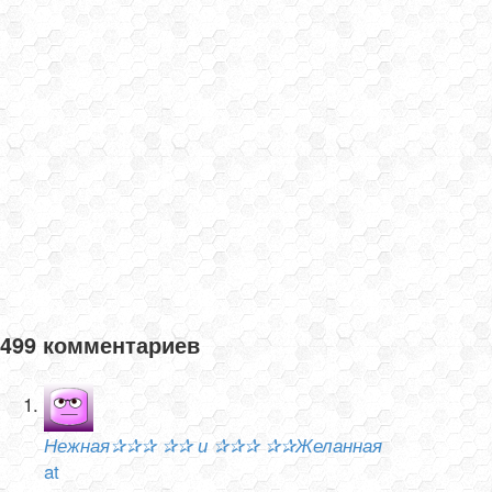
499 комментариев
Нежная✰✰✰ ✰✰ и ✰✰✰ ✰✰Желанная
at