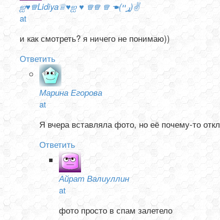
ஐ♥♕Lidiya♕♥ஐ ♥ ♕♕ ♕ ☚(ړײ)✌
at
и как смотреть? я ничего не понимаю))
Ответить
Марина Егорова
at
Я вчера вставляла фото, но её почему-то отк
Ответить
Айрат Валиуллин
at
фото просто в спам залетело