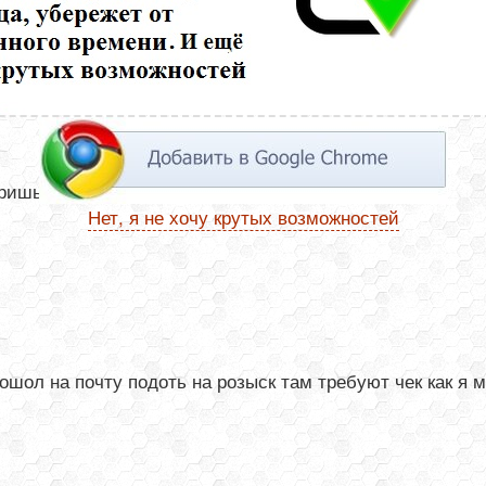
шь Номер отслеживания -это и есть треккод
Нет, я не хочу крутых возможностей
шол на почту подоть на розыск там требуют чек как я м