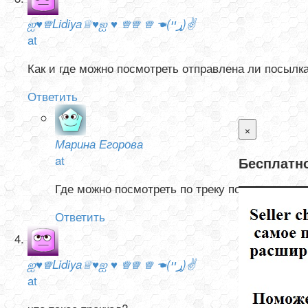
ஐ♥♕Lidiya♕♥ஐ ♥ ♕♕ ♕ ☚(ړײ)✌
at
Как и где можно посмотреть отправлена ли посылк
Ответить
×
Марина Егорова
at
Бесплатно
Где можно посмотреть по треку посылки.
Ответить
ஐ♥♕Lidiya♕♥ஐ ♥ ♕♕ ♕ ☚(ړײ)✌
at