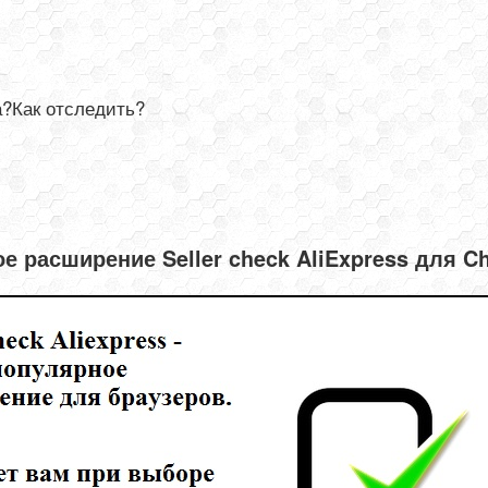
а?Как отследить?
е расширение Seller check AliExpress для C