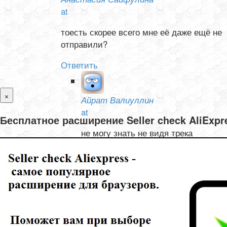
at
тоесть скорее всего мне её даже ещё не
отправили?
Ответить
×
Айрат Валиуллин
at
Бесплатное расширение Seller check AliExp
не могу знать не видя трека
Ответить
Олеся и Валентин Тишелович
at
не могу отследить товар с Али, не отслеживается