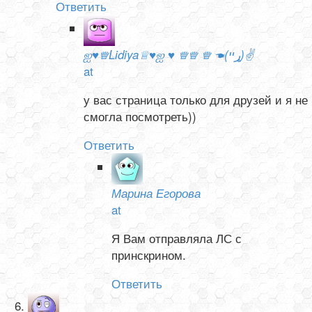
Ответить
ஐ♥♕Lidiya♕♥ஐ ♥ ♕♕ ♕ ☚(ړײ)✌
at
у вас страница только для друзей и я не
смогла посмотреть))
Ответить
Марина Егорова
at
Я Вам отправляла ЛС с
принскрином.
Ответить