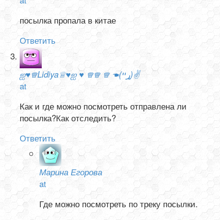
посылка пропала в китае
Ответить
ஐ♥♕Lidiya♕♥ஐ ♥ ♕♕ ♕ ☚(ړײ)✌
at
Как и где можно посмотреть отправлена ли
посылка?Как отследить?
Ответить
Марина Егорова
at
Где можно посмотреть по треку посылки.