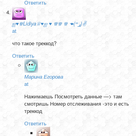
Ответить
ஐ♥♕Lidiya♕♥ஐ ♥ ♕♕ ♕ ☚(ړײ)✌
at
что такое треккод?
Ответить
Марина Егорова
at
Нажимаешь Посмотреть данные —> там
смотришь Номер отслеживания -это и есть
треккод
Ответить