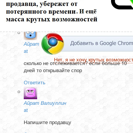
ни в Китае, не а России. Посылка от 13 ноября. Как
узнать она отправлена или нет?
Ответить
Айрат Валиуллин
at
Нет, я не хочу крутых возможнос
cколько не отслеживается? если больше 10
дней то открывайте спор
Ответить
Айрат Валиуллин
at
Напишите продавцу