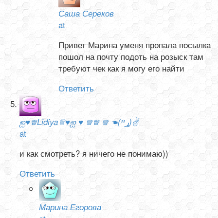
Саша Сереков
at
Привет Марина уменя пропала посылка
пошол на почту подоть на розыск там
требуют чек как я могу его найти
Ответить
ஐ♥♕Lidiya♕♥ஐ ♥ ♕♕ ♕ ☚(ړײ)✌
at
и как смотреть? я ничего не понимаю))
Ответить
Марина Егорова