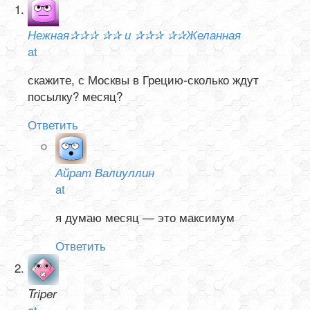
Нежная✰✰✰ ✰✰ и ✰✰✰ ✰✰Желанная
at
скажите, с Москвы в Грецию-сколько ждут
посылку? месяц?
Ответить
Айрат Валиуллин
at
я думаю месяц — это максимум
Ответить
Triper
at