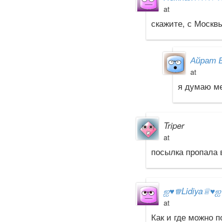
at
скажите, с Москв
Айрат 
at
я думаю м
Triper
at
посылка пропала 
ஐ
♥
♕Lidiya♕
♥
at
Как и где можно 