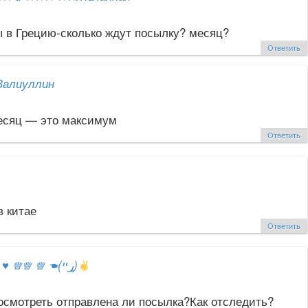
ы в Грецию-сколько ждут посылку? месяц?
Ответить
Валиуллин
есяц — это максимум
Ответить
в китае
Ответить
ஐ
♥
♕♕ ♕ ☚(ړײ)
посмотреть отправлена ли посылка?Как отследить?