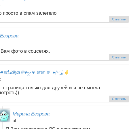
t
 просто в спам залетело
Ответить
Егорова
Вам фото в соцсетях.
Ответить
ஐ
♥
♕Lidiya♕
♥
ஐ
♥
♕♕ ♕ ☚(ړײ)
t
с страница только для друзей и я не смогла
отреть))
Ответить
Марина Егорова
at
Я Вам отправляла ЛС с принскрином.