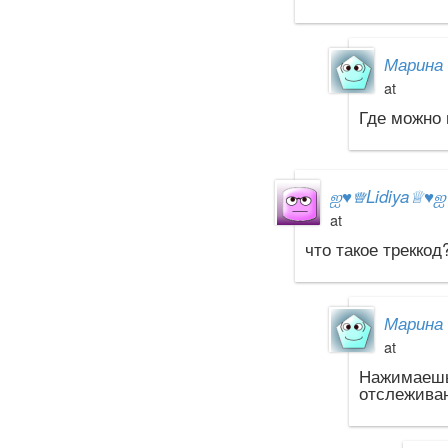
Марина 
at
Где можно 
ஐ
♥
♕Lidiya♕
♥
at
что такое треккод
Марина 
at
Нажимаешь
отслеживан