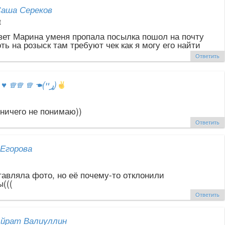
аша Сереков
t
вет Марина уменя пропала посылка пошол на почту
ть на розыск там требуют чек как я могу его найти
Ответить
ஐ
♥
♕♕ ♕ ☚(ړײ)
 ничего не понимаю))
Ответить
Егорова
тавляла фото, но её почему-то отклонили
(((
Ответить
йрат Валиуллин