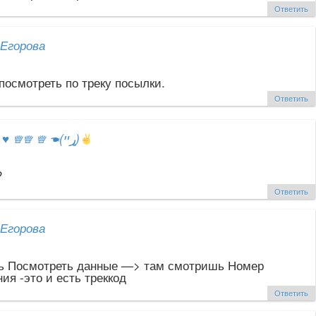
Ответить
Егорова
посмотреть по треку посылки.
Ответить
ஐ
♥
♕♕ ♕ ☚(ړײ)
?
Ответить
Егорова
 Посмотреть данные —> там смотришь Номер
ия -это и есть треккод
Ответить