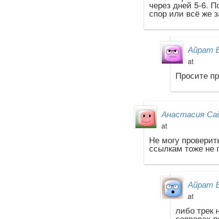
через дней 5-6. 
спор или всё же 
Айрат 
at
Просите п
Анастасия Са
at
Не могу проверит
ссылкам тоже не 
Айрат 
at
либо трек 
серверах п