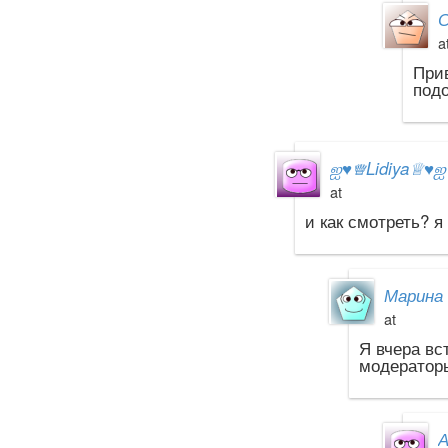
С
a
При
подо
ஐ
♥
♕Lidiya♕
♥
at
и как смотреть? я
Марина 
at
Я вчера вс
модераторы
А