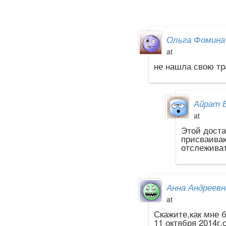
Ольга Фомина
at
не нашла свою тр
Айрат 
at
Этой доста
присваиваю
отслеживат
Анна Андреевн
at
Скажите,как мне 
11 октября 2014г.