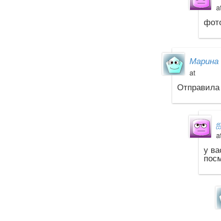
a
фото
Марина 
at
Отправила 
a
у ва
посм