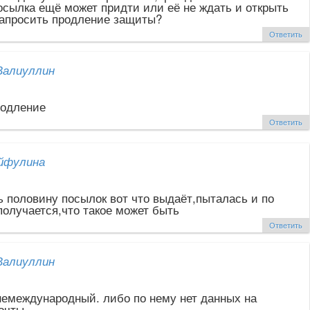
Посылка ещё может придти или её не ждать и открыть
запросить продление защиты?
Ответить
Валиуллин
родление
Ответить
йфулина
ь половину посылок вот что выдаёт,пыталась и по
получается,что такое может быть
Ответить
Валиуллин
немеждународный. либо по нему нет данных на
очты