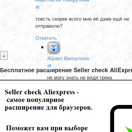
at
тоесть скорее всего мне её даже ещё не
отправили?
Ответить
×
Айрат Валиуллин
at
Бесплатное расширение Seller check AliExp
не могу знать не видя трека
Ответить
Олеся и Валентин Тишелович
at
не могу отследить товар с Али, не отслеживается