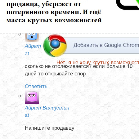
ни в Китае, не а России. Посылка от 13 ноября. Как
узнать она отправлена или нет?
Ответить
Айрат Валиуллин
at
Нет, я не хочу крутых возможнос
cколько не отслеживается? если больше 10
дней то открывайте спор
Ответить
Айрат Валиуллин
at
Напишите продавцу