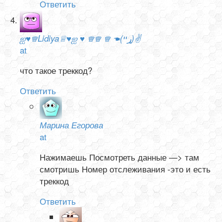
Ответить
ஐ♥♕Lidiya♕♥ஐ ♥ ♕♕ ♕ ☚(ړײ)✌
at
что такое треккод?
Ответить
Марина Егорова
at
Нажимаешь Посмотреть данные —> там
смотришь Номер отслеживания -это и есть
треккод
Ответить