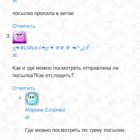
посылка пропала в китае
Ответить
ஐ♥♕Lidiya♕♥ஐ ♥ ♕♕ ♕ ☚(ړײ)✌
at
Как и где можно посмотреть отправлена ли
посылка?Как отследить?
Ответить
Марина Егорова
at
Где можно посмотреть по треку посылки.