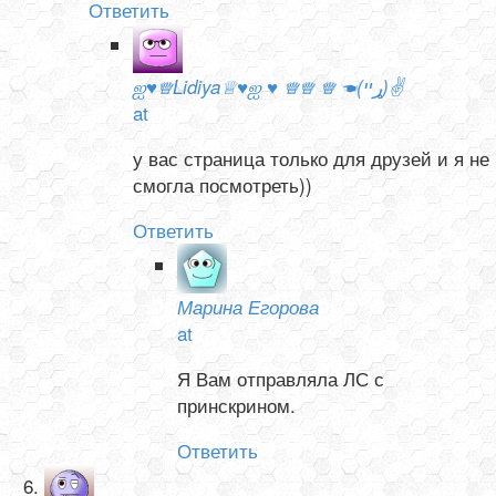
Ответить
ஐ♥♕Lidiya♕♥ஐ ♥ ♕♕ ♕ ☚(ړײ)✌
at
у вас страница только для друзей и я не
смогла посмотреть))
Ответить
Марина Егорова
at
Я Вам отправляла ЛС с
принскрином.
Ответить