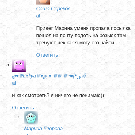
Саша Сереков
at
Привет Марина уменя пропала посылка
пошол на почту подоть на розыск там
требуют чек как я могу его найти
Ответить
ஐ♥♕Lidiya♕♥ஐ ♥ ♕♕ ♕ ☚(ړײ)✌
at
и как смотреть? я ничего не понимаю))
Ответить
Марина Егорова