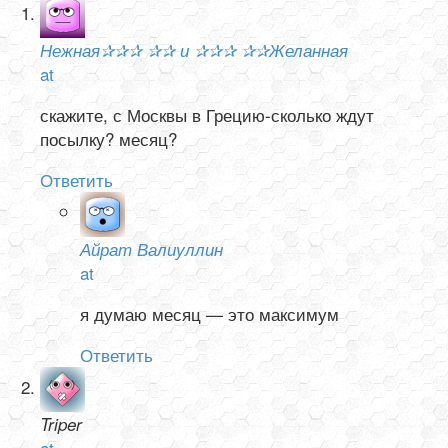
Нежная✰✰✰ ✰✰ и ✰✰✰ ✰✰Желанная
at
скажите, с Москвы в Грецию-сколько ждут
посылку? месяц?
Ответить
Айрат Валиуллин
at
я думаю месяц — это максимум
Ответить
Triper
at