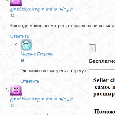
ஐ♥♕Lidiya♕♥ஐ ♥ ♕♕ ♕ ☚(ړײ)✌
at
Как и где можно посмотреть отправлена ли посылк
Ответить
×
Марина Егорова
at
Бесплатно
Где можно посмотреть по треку посылки.
Ответить
ஐ♥♕Lidiya♕♥ஐ ♥ ♕♕ ♕ ☚(ړײ)✌
at