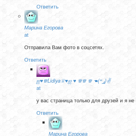
Ответить
Марина Егорова
at
Отправила Вам фото в соцсетях.
Ответить
ஐ♥♕Lidiya♕♥ஐ ♥ ♕♕ ♕ ☚(ړײ)✌
at
у вас страница только для друзей и я не
Ответить
Марина Егорова