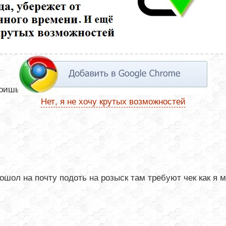
шь Номер отслеживания -это и есть треккод
Нет, я не хочу крутых возможностей
шол на почту подоть на розыск там требуют чек как я м