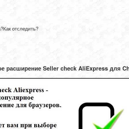
а?Как отследить?
е расширение Seller check AliExpress для C