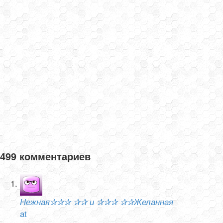
499 комментариев
Нежная✰✰✰ ✰✰ и ✰✰✰ ✰✰Желанная
at