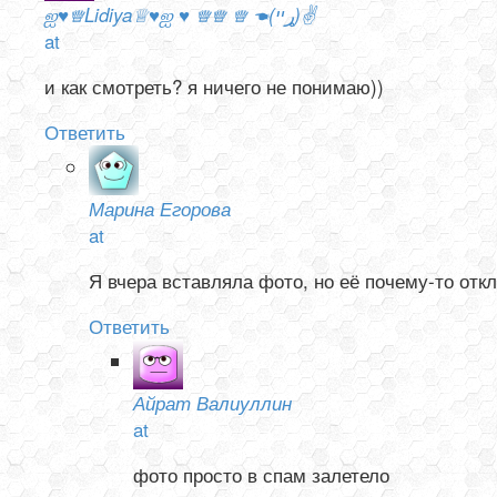
ஐ♥♕Lidiya♕♥ஐ ♥ ♕♕ ♕ ☚(ړײ)✌
at
и как смотреть? я ничего не понимаю))
Ответить
Марина Егорова
at
Я вчера вставляла фото, но её почему-то отк
Ответить
Айрат Валиуллин
at
фото просто в спам залетело